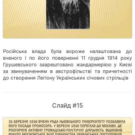
Російська влада була вороже налаштована до
вченого і по його поверненні 11 грудня 1914 року
Грушевського заарештовано жандармерією у Києві
за звинуваченням в австрофільстві та причетності
до створення Легіону Українських січових стрільців
Слайд #15