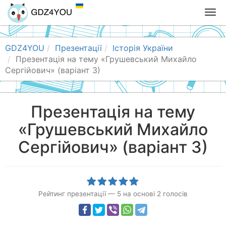
T
o
g
g
GDZ4YOU
Презентації
Історія України
l
Презентація на тему «Грушевський Михайло
e
Сергійович» (варіант 3)
n
a
v
Презентація на тему
i
«Грушевський Михайло
g
a
Сергійович» (варіант 3)
t
i
o
n
Рейтинг презентації
—
5
на основі
2
голосів