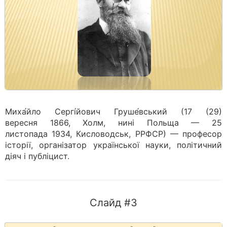
Миха́йло Сергі́йович Груше́вський (17 (29)
вересня 1866, Холм, нині Польща — 25
листопада 1934, Кисловодськ, РРФСР) — професор
історії, організатор української науки, політичний
діяч і публіцист.
Слайд #3