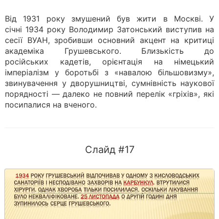
Від 1931 року змушений був жити в Москві. У
січні 1934 року Володимир Затонський виступив на
сесії ВУАН, зробивши основний акцент на критиці
академіка Грушевського. Близькість до
російських кадетів, орієнтація на німецький
імперіалізм у боротьбі з «навалою більшовизму»,
звинувачення у дворушництві, сумнівність наукової
порядності — далеко не повний перелік «гріхів», які
посипалися на вченого.
Слайд #17