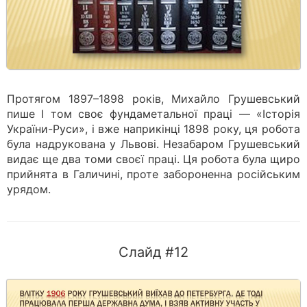
Протягом 1897–1898 років, Михайло Грушевський
пише І том своє фундаметальної праці — «Історія
України-Руси», і вже наприкінці 1898 року, ця робота
була надрукована у Львові. Незабаром Грушевський
видає ще два томи своєї праці. Ця робота була щиро
прийнята в Галичині, проте забороненна російським
урядом.
Слайд #12