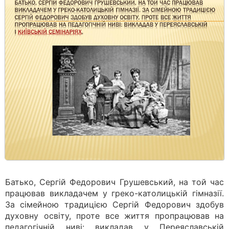
Батько, Сергій Федорович Грушевський, на той час
працював викладачем у греко-католицькій гімназії.
За сімейною традицією Сергій Федорович здобув
духовну освіту, проте все життя пропрацював на
педагогічній ниві: викладав у Переяславській