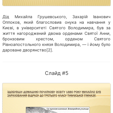
Дід Михайла Грушевського, Захарій Іванович
Оппоков, який благословив онука на навчання у
Києві, в університеті Святого Володимира, був за
життя нагороджений двома орденами Святої Анни,
бронзовим хрестом, орденом Святого
Рівноапостольного князя Володимира, — і йому було
дароване дворянство[2].
Слайд #5