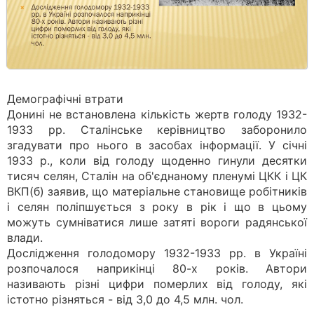
Демографічні втрати
Донині не встановлена кількість жертв голоду 1932-
1933 рр. Сталінське керівництво заборонило
згадувати про нього в засобах інформації. У січні
1933 р., коли від голоду щоденно гинули десятки
тисяч селян, Сталін на об'єднаному пленумі ЦКК і ЦК
ВКП(б) заявив, що матеріальне становище робітників
і селян поліпшується з року в рік і що в цьому
можуть сумніватися лише затяті вороги радянської
влади.
Дослідження голодомору 1932-1933 рр. в Україні
розпочалося наприкінці 80-х років. Автори
називають різні цифри померлих від голоду, які
істотно різняться - від 3,0 до 4,5 млн. чол.