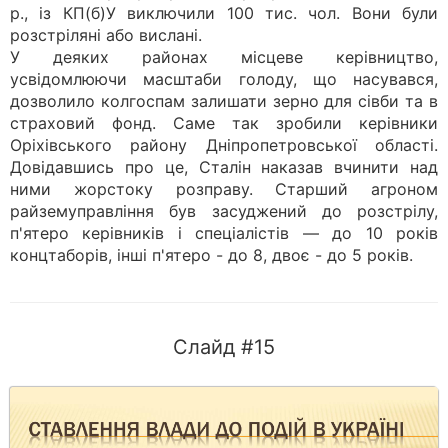
р., із КП(б)У виключили 100 тис. чол. Вони були
розстріляні або вислані.
У деяких районах місцеве керівництво,
усвідомлюючи масштаби голоду, що насувався,
дозволило колгоспам залишати зерно для сівби та в
страховий фонд. Саме так зробили керівники
Оріхівського району Дніпропетровської області.
Довідавшись про це, Сталін наказав вчинити над
ними жорстоку розправу. Старший агроном
райземуправління був засуджений до розстрілу,
п'ятеро керівників і спеціалістів — до 10 років
концтаборів, інші п'ятеро - до 8, двоє - до 5 років.
Слайд #15