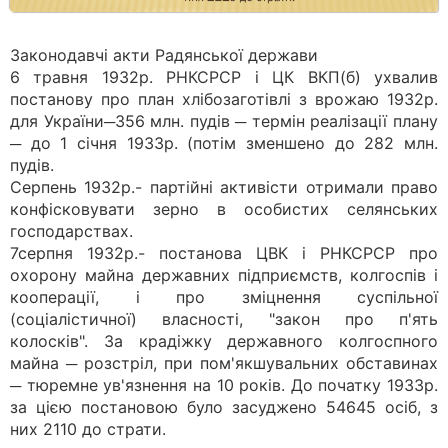
Законодавчі акти Радянської держави
6 травня 1932р. РНКСРСР і ЦК ВКП(б) ухвалив
постанову про план хлібозаготівлі з врожаю 1932р.
для України─356 млн. пудів ─ термін реалізації плану
─ до 1 січня 1933р. (потім зменшено до 282 млн.
пудів.
Серпень 1932р.- партійні активісти отримали право
конфісковувати зерно в особистих селянських
господарствах.
7серпня 1932р.- постанова ЦВК і РНКСРСР про
охорону майна державних підприємств, колгоспів і
кооперації, і про зміцнення суспільної
(соціалістичної) власності, "закон про п'ять
колосків". За крадіжку державного колгоспного
майна ─ розстріл, при пом'якшувальних обставинах
─ тюремне ув'язнення на 10 років. До початку 1933р.
за цією постановою було засуджено 54645 осіб, з
них 2110 до страти.