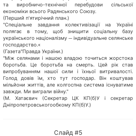
та виробничо-технічної перебудови сільської
економіки всього Радянського Союзу.
(Перший п'ятирічний план.)
"Спеціальне завдання колективізації на Україні
полягає в тому, щоб знищити соціальну базу
українського націоналізму ─ індивідуальне селянське
господарство.«
(Газета"Правда України.)
"Між селянами і нашою владою точиться жорстока
боротьба. Це боротьба на смерть. Цей рік став
випробуванням нашої сили і їхньої витривалості.
Голод довів їм, хто тут господар. Він коштував
мільйони життів, але колгоспна система існуватиме
завжди. Ми виграли війну."
(М. Хатаєвич (Секретар ЦК КП(б)У і секретар
Дніпропетровськогообкому КП(б)У.)
Слайд #5