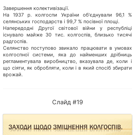
Завершення колективізації.
На 1937 р. колгоспи України об'єднували 96,1 %
селянських господарств і 99,7 % посівної площі.
Напередодні Другої світової війни у республіці
існувало майже 30 тис. колгоспів, близько тисячі
радгоспів.
Селянство поступово звикало працювати в умовах
колгоспної системи, яка до найменших дрібниць
регламентувала виробництво, вказувала де, коли і
що сіяти, як обробляти, коли і в який спосіб збирати
врожай.
Слайд #19