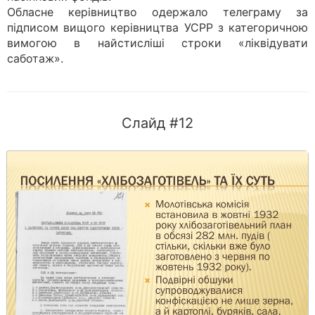
Обласне керівництво одержало телеграму за
підписом вищого керівництва УСРР з категоричною
вимогою в найстисліші строки «ліквідувати
саботаж».
Слайд #12