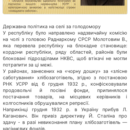
Державна політика на селі за голодомору
У республіку було направлено надзвичайну комісію
на чолі з головою Раднаркому СРСР Молотовим В.,
яка перевела республіку на блокадне становище:
кордони республіки, ряду областей, районів були
блоковані підрозділами НКВС, щоб втікачі не могли
потрапити за ці межі.
У районах, занесених на «чорну дошку» за «злісне
саботування» хлібозаготівель, згідно з постановою
РНК УСРР від 6 грудня 1932 р., конфісковували
продовольчі й посівні фонди, припинялося
постачання товарів, на місцевих керівників і
колгоспників обрушувалися репресії.
Наприкінці грудня 1932 р. в Україну прибув Л.
Каганович. Він привіз директиву Й. Сталіна про
здачу - в разі невиконання плану хлібозаготівель —
насіннєвих фондів.