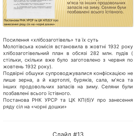
Посилення «хлібозаготівель» та їх суть
Молотівська комісія встановила в жовтні 1932 року
хлібозаготівельний план в обсязі 282 млн. пудів (
стільки, скільки вже було заготовлено з червня по
жовтень 1932 року).
Подвірні обшуки супроводжувалися конфіскацією не
лише зерна, а й картоплі, буряків, сала, м'яса та
інших продовольчих запасів на зиму. Селяни були
позбавлені всього їстівного.
Постанова РНК УРСР та ЦК КП(б)У про занесення
ряду сіл на «чорні дошки»
Слайд #13