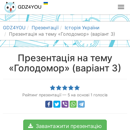
T
o
g
g
GDZ4YOU
Презентації
Історія України
l
Презентація на тему «Голодомор» (варіант 3)
e
n
a
Презентація на тему
v
«Голодомор» (варіант 3)
i
g
a
t
i
Рейтинг презентації
—
5
на основі
1
голосів
o
n
Завантажити презентацію