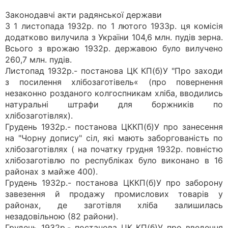
Законодавчі акти радянської держави
З 1 листопада 1932р. по 1 лютого 1933р. ця комісія
додатково вилучила з України 104,6 млн. пудів зерна.
Всього з врожаю 1932р. державою було вилучено
260,7 млн. пудів.
Листопад 1932р.- постанова ЦК КП(б)У "Про заходи
з посилення хлібозаготівель« (про повернення
незаконно розданого колгоспникам хліба, вводились
натуральні штрафи для боржників по
хлібозаготівлях).
Грудень 1932р.- постанова ЦККП(б)У про занесення
на "Чорну допису" сіл, які мають заборгованість по
хлібозаготівлях ( на початку грудня 1932р. повністю
хлібозаготівлю по республіках було виконано в 16
районах з майже 400).
Грудень 1932р.- постанова ЦККП(б)У про заборону
завезення й продажу промислових товарів у
районах, де заготівля хліба залишилась
незадовільною (82 райони).
Грудень 1932р.- постанова ЦК КП(б)У про введення