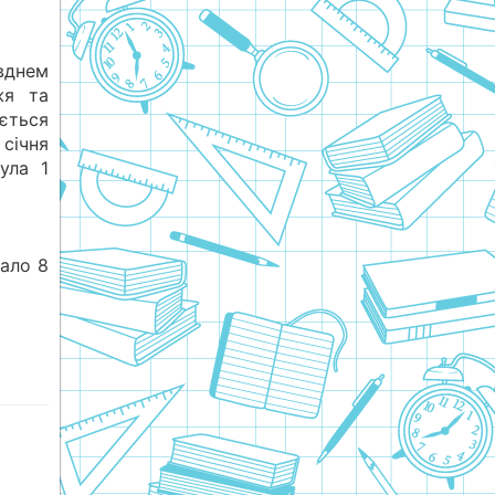
вднем
жя та
ється
січня
ула 1
вало 8