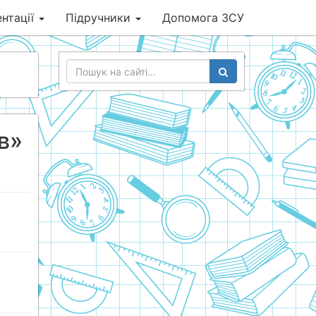
нтації
Підручники
Допомога ЗСУ
в»