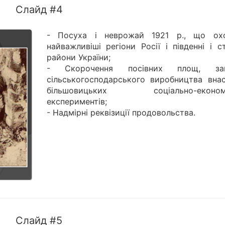
Слайд #4
- Посуха і неврожай 1921 р., що ох
найважливіші регіони Росії і південні і с
райони України;
- Скорочення посівних площ, зан
сільськогосподарського виробництва внас
більшовицьких соціально-економі
експериментів;
- Надмірні реквізиції продовольства.
Слайд #5