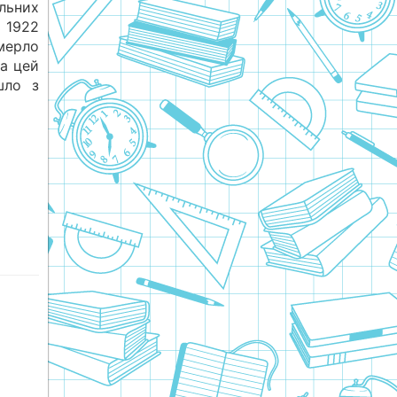
льних
ь 1922
мерло
а цей
шло з