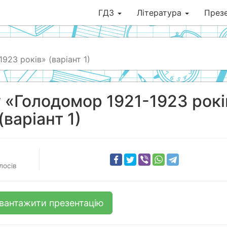
ГДЗ
Література
Презе
923 років» (варіант 1)
у «Голодомор 1921-1923 рокі
(варіант 1)
лосів
вантажити презентацію