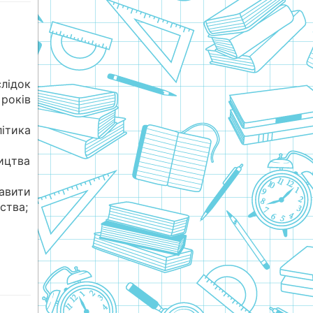
лідок
років
ітика
ицтва
авити
ства;