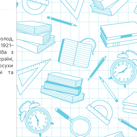
голод,
1921–
іба з
аїні,
посухи
ні та