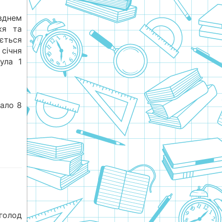
вднем
жя та
ється
січня
ула 1
вало 8
голод