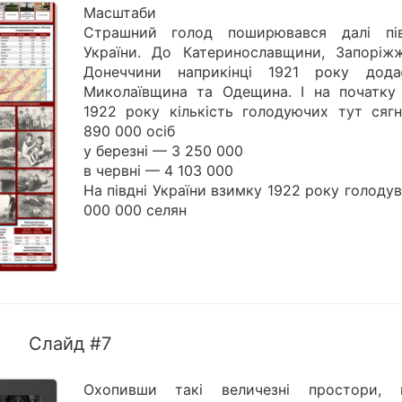
Масштаби
Страшний голод поширювався далі пі
України. До Катеринославщини, Запоріж
Донеччини наприкінці 1921 року дода
Миколаївщина та Одещина. І на початку 
1922 року кількість голодуючих тут сягн
890 000 осіб
у березні — 3 250 000
в червні — 4 103 000
На півдні України взимку 1922 року голоду
000 000 селян
Слайд #7
Охопивши такі величезні простори, 