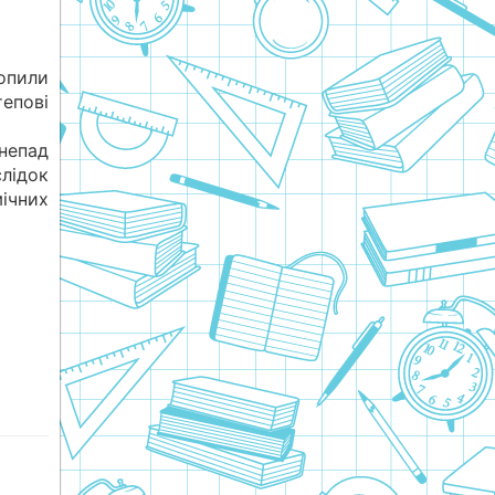
опили
тепові
епад
лідок
чних