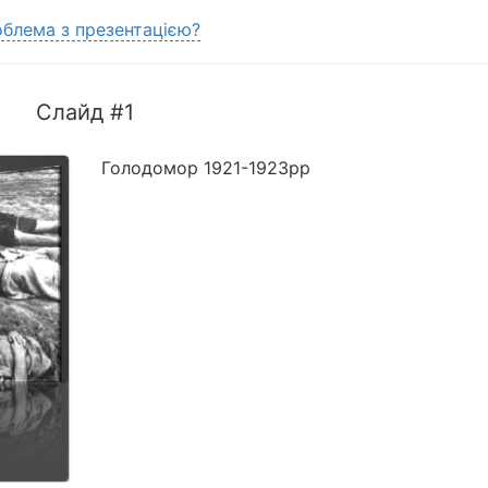
блема з презентацією?
Слайд #1
Голодомор 1921-1923рр