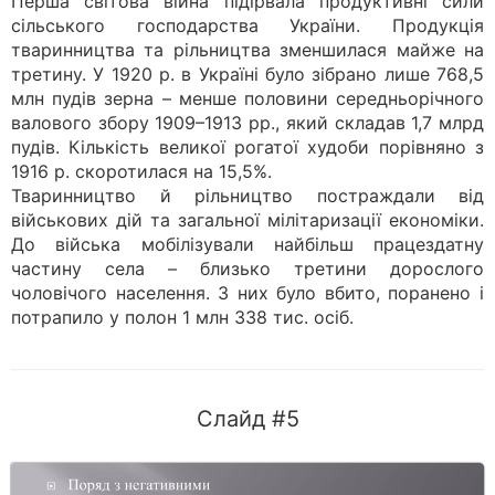
Перша світова війна підірвала продуктивні сили
сільського господарства України. Продукція
тваринництва та рільництва зменшилася майже на
третину. У 1920 р. в Україні було зібрано лише 768,5
млн пудів зерна – менше половини середньорічного
валового збору 1909–1913 рр., який складав 1,7 млрд
пудів. Кількість великої рогатої худоби порівняно з
1916 р. скоротилася на 15,5%.
Тваринництво й рільництво постраждали від
військових дій та загальної мілітаризації економіки.
До війська мобілізували найбільш працездатну
частину села – близько третини дорослого
чоловічого населення. З них було вбито, поранено і
потрапило у полон 1 млн 338 тис. осіб.
Слайд #5