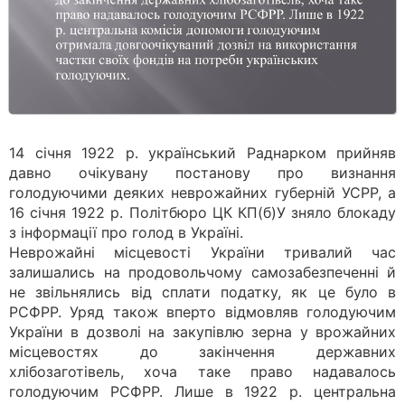
14 січня 1922 р. український Раднарком прийняв
давно очікувану постанову про визнання
голодуючими деяких неврожайних губерній УСРР, а
16 січня 1922 р. Політбюро ЦК КП(б)У зняло блокаду
з інформації про голод в Україні.
Неврожайні місцевості України тривалий час
залишались на продовольчому самозабезпеченні й
не звільнялись від сплати податку, як це було в
РСФРР. Уряд також вперто відмовляв голодуючим
України в дозволі на закупівлю зерна у врожайних
місцевостях до закінчення державних
хлібозаготівель, хоча таке право надавалось
голодуючим РСФРР. Лише в 1922 р. центральна