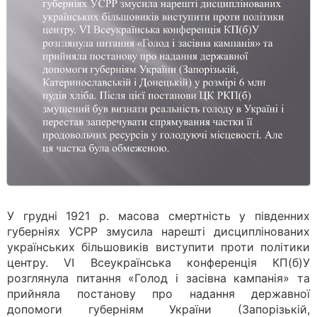
У грудні 1921 р. масова смертність у південних
губерніях УСРР змусила нарешті дисциплінованих
українських більшовиків виступити проти політики
центру. VI Всеукраїнська конференція КП(б)У
розглянула питання «Голод і засівна кампанія» та
прийняла постанову про надання державної
допомоги губерніям України (Запорізькій,