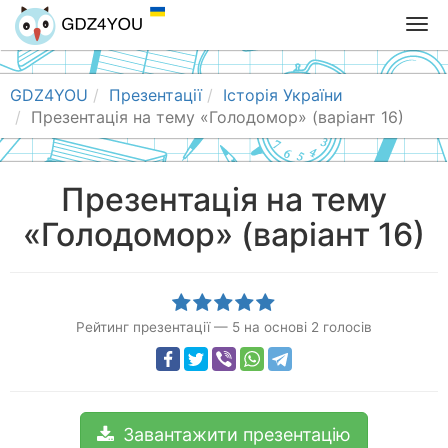
T
o
g
g
GDZ4YOU
Презентації
Історія України
l
Презентація на тему «Голодомор» (варіант 16)
e
n
a
Презентація на тему
v
«Голодомор» (варіант 16)
i
g
a
t
i
Рейтинг презентації
—
5
на основі
2
голосів
o
n
Завантажити презентацію