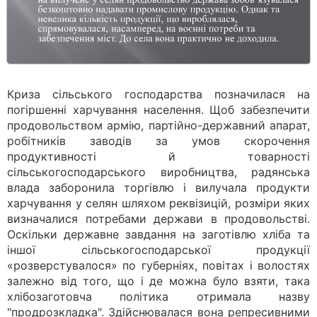
Криза сільського господарства позначилася на
погіршенні харчування населення. Щоб забезпечити
продовольством армію, партійно-державний апарат,
робітників заводів за умов скорочення
продуктивності й товарності
сільськогосподарського виробництва, радянська
влада заборонила торгівлю і вилучала продукти
харчування у селян шляхом реквізицій, розміри яких
визначалися потребами держави в продовольстві.
Оскільки державне завдання на заготівлю хліба та
іншої сільськогосподарської продукції
«розверстувалося» по губерніях, повітах і волостях
залежно від того, що і де можна було взяти, така
хлібозаготовча політика отримала назву
"продрозкладка". Здійснювалася вона репресивними