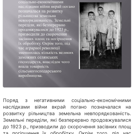
Поряд з негативними соціально-економічними
наслідками війни вкрай погано позначалася на
розвитку рільництва земельна невпорядкованість.
Земельні переділи, які безперервно продовжувалися
до 1923 р., призводили до скорочення засівних площ
та погіршення їх обробітку. Окрім того, під час