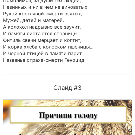
Помолимся, за души тех людей,
Невинных и ни в чем не виноватых,
Рукой костлявой смерти взятых,
Мужей, детей и матерей.
А колокол надрывно все звучит,
И памяти листаются страницы,
Фитиль свечи мерцает и коптит,
И корка хлеба с колоском пшеницы...
И черной птицей в памяти парит
Названье страха-смерти Геноцид!
Слайд #3