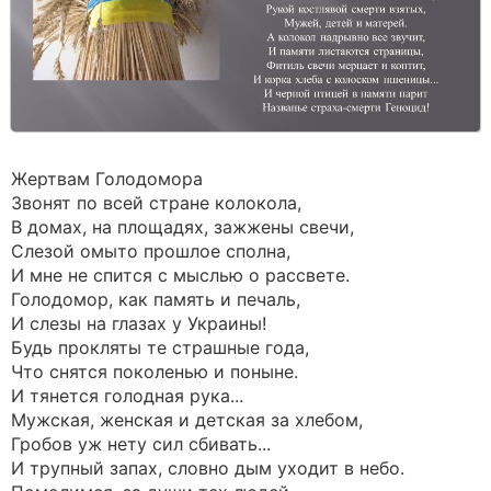
Жертвам Голодомора
Звонят по всей стране колокола,
В домах, на площадях, зажжены свечи,
Слезой омыто прошлое сполна,
И мне не спится с мыслью о рассвете.
Голодомор, как память и печаль,
И слезы на глазах у Украины!
Будь прокляты те страшные года,
Что снятся поколенью и поныне.
И тянется голодная рука...
Мужская, женская и детская за хлебом,
Гробов уж нету сил сбивать...
И трупный запах, словно дым уходит в небо.