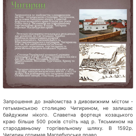
Запрошення до знайомства з дивовижним містом -
гетьманською столицею Чигирином, не залишає
байдужим нікого. Славетна фортеця козацького
краю більше 500 років стоїть над р. Тясьмином на
стародавньому торгівельному шляху. В 1592р.
Чигирин отримав Магдебурське право.