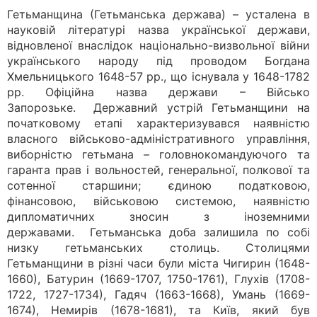
Гетьманщина (Гетьманська держава) – усталена в
науковій літературі назва української держави,
відновленої внаслідок національно-визвольної війни
українського народу під проводом Богдана
Хмельницького 1648-57 рр., що існувала у 1648-1782
рр. Офіційна назва держави – Військо
Запорозьке. Державний устрій Гетьманщини на
початковому етапі характеризувався наявністю
власного військово-адміністративного управління,
виборністю гетьмана – головнокомандуючого та
гаранта прав і вольностей, генеральної, полкової та
сотенної старшини; єдиною податковою,
фінансовою, військовою системою, наявністю
дипломатичних зносин з іноземними
державами. Гетьманська доба залишила по собі
низку гетьманських столиць. Столицями
Гетьманщини в різні часи були міста Чигирин (1648-
1660), Батурин (1669-1707, 1750-1761), Глухів (1708-
1722, 1727-1734), Гадяч (1663-1668), Умань (1669-
1674), Немирів (1678-1681), та Київ, який був