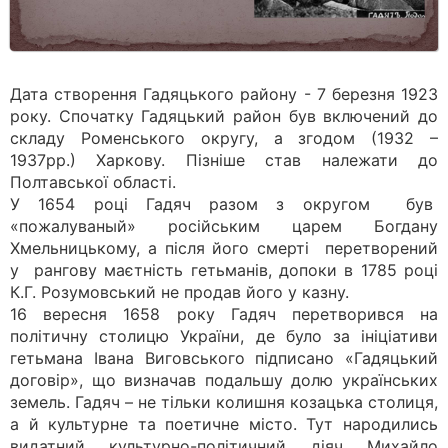
Дата створення Гадяцького району - 7 березня 1923
року. Спочатку Гадяцький район був включений до
складу Роменського округу, а згодом (1932 –
1937рр.) Харкову. Пізніше став належати до
Полтавської області.
У 1654 році Гадяч разом з округом був
«пожалуваный» російським царем Богдану
Хмельницькому, а після його смерті перетворений
у рангову маєтність гетьманів, допоки в 1785 році
К.Г. Розумовський не продав його у казну.
16 вересня 1658 року Гадяч перетворився на
політичну столицю України, де було за ініціативи
гетьмана Івана Виговського підписано «Гадяцький
договір», що визначав подальшу долю українських
земель. Гадяч – не тільки колишня козацька столиця,
а й культурне та поетичне місто. Тут народились
видатний культурно-політичний діяч Михайло