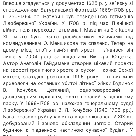
Вперше згадується у документах 1625 р. у зв`язку зі
спорудженням Батуринської фортеці.У 1669-1708 рр.
і 1750-1764 рр. Батурин був резиденцією гетьманів
Лівобережної України. У 1708 р. під час Північної
війни, після переходу гетьмана І. Мазепи на бік Карла
ХІІ, місто було взято російськими військами під
командуванням О. Меншикова та спалено. Тепер на
цьому місці стоїть пам'ятний хрест – з'явився він
лише у 2004 році за ініціативи Віктора Ющенка.
Автор Анатолій Гайдамака створив цікавий проект:
на звороті гранітного хреста з Ісусом – іконка Божої
матері, знахідка розкопок 1995 року – її виявили
археологи на останках убитої літньої жінки.Будинок
В. Кочубея. Цегляний, одноповерховий, з
двокамерним підвалом, розташований у давньому
парку. У 1699-1708 рр. належав генеральному судді
Лівобережної України В. Л. Кочубею (1640-1708 рр.).
Багаторазово руйнувався та відновлювався. У ХІХ ст.
добудований і заново обкладений цеглою. Старий
будинок є південною частиною сучасної будівлі. У