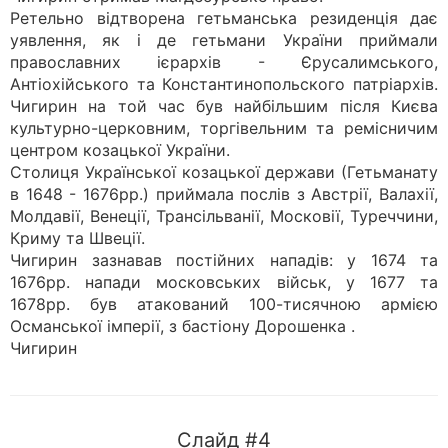
Ретельно відтворена гетьманська резиденція дає
уявлення, як і де гетьмани України приймали
православних ієрархів - Єрусалимського,
Антіохійського та Константинопольского патріархів.
Чигирин на той час був найбільшим після Києва
культурно-церковним, торгівельним та ремісничим
центром козацької України.
Столиця Української козацької держави (Гетьманату
в 1648 - 1676рр.) приймала послів з Австрії, Валахії,
Молдавії, Венеції, Трансільванії, Московії, Туреччини,
Криму та Швеції.
Чигирин зазнавав постійних нападів: у 1674 та
1676рр. напади московських військ, у 1677 та
1678рр. був атакований 100-тисячною армією
Османської імперії, з бастіону Дорошенка .
Чигирин
Слайд #4