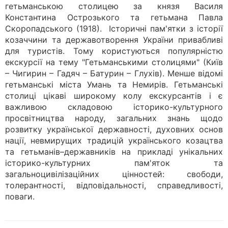
гетьманською столицею за князя Василя
Константина Острозького та гетьмана Павла
Скоропадського (1918). Історичні пам'ятки з історії
козаччини та державотворення України привабливі
для туристів. Тому користуються популярністю
екскурсії на тему "Гетьманськими столицями" (Київ
– Чигирин – Гадяч – Батурин – Глухів). Менше відомі
гетьманські міста Умань та Немирів. Гетьманські
столиці цікаві широкому колу екскурсантів і є
важливою складовою історико-культурного
просвітництва народу, загальних знань щодо
розвитку української державності, духовних основ
нації, невмирущих традицій українського козацтва
та гетьманів–державників на прикладі унікальних
історико-культурних пам'яток та
загальноцивілізаційних цінностей: свободи,
толерантності, відповідальності, справедливості,
поваги.