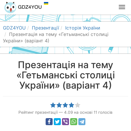
T
o
g
g
GDZ4YOU
Презентації
Історія України
l
Презентація на тему «Гетьманські столиці
e
України» (варіант 4)
n
a
v
Презентація на тему
i
«Гетьманські столиці
g
a
України» (варіант 4)
t
i
o
n
Рейтинг презентації
—
4.09
на основі
11
голосів