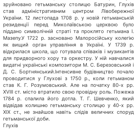
зруйновано гетьманську столицю Батурин, Глухів
став адміністративним центром Лівобережної
України. 12 листопада 1708 р. у новій гетьманській
резиденції перед Миколаївською церквою було
піддано символічній страті та проклято гетьмана І.
Мазепу.У 1722 р. засновано Малоросійську колегію
як вищий орган управління в Україні. У 1739 р.
відкрилася школа, що готувала співаків і музикантів
для придворного хору та оркестру. У ній навчалися
видатні українські композитори М. С. Березовський і
Д. С. Бортнянський.Інтенсивне будівництво почало
проводитися у Глухові з 1750 р., коли гетьманом
став К. Г. Розумовський. Але на початку 80-х рр.
ХVІІІ ст. місто втратило свою провідну роль. Пожежа
1784 р. спалила його дотла. Т. Г. Шевченко, який
відвідав колишню гетьманську столицю у 40-х рр.
ХІХ ст., не знайшов навіть слідів величних споруд
гетьманської доби.
Глухів