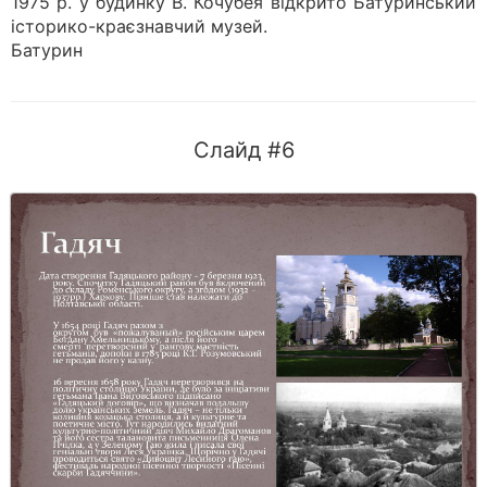
1975 р. у будинку В. Кочубея відкрито Батуринський
історико-краєзнавчий музей.
Батурин
Слайд #6