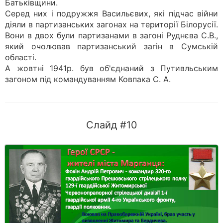
Батьківщини.
Серед них і подружжя Васильєвих, які підчас війни
діяли в партизанських загонах на території Білорусії.
Вони в двох були партизанами в загоні Руднєва С.В.,
який очолював партизанський загін в Сумській
області.
А жовтні 1941р. був об'єднаний з Путивльським
загоном під командуванням Ковпака С. А.
Слайд #10