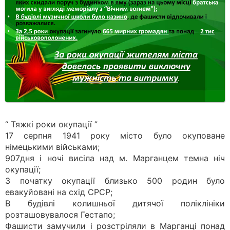
“ Тяжкі роки окупації ”
17 серпня 1941 року місто було окуповане
німецькими військами;
907дня і ночі висіла над м. Марганцем темна ніч
окупації;
З початку окупації близько 500 родин було
евакуйовані на схід СРСР;
В будівлі колишньої дитячої поліклініки
розташовувалося Гестапо;
Фашисти замучили і розстріляли в Марганці понад