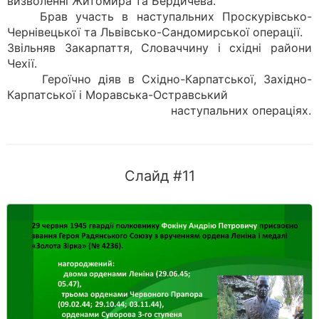
визволенні Житомира та Бердичева.
Брав участь в наступальних Проскурівсько-
Чернівецької та Львівсько-Сандомирської операції.
Звільняв Закарпаття, Словаччину і східні райони
Чехії.
Героїчно діяв в Східно-Карпатської, Західно-
Карпатської і Моравська-Остравський
наступальних операціях.
Слайд #11