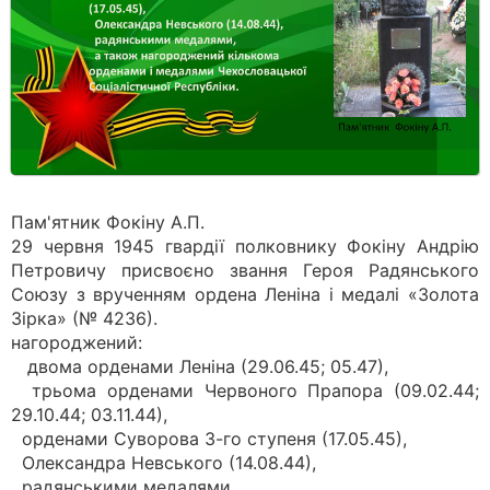
Пам'ятник Фокіну А.П.
29 червня 1945 гвардії полковнику Фокіну Андрію
Петровичу присвоєно звання Героя Радянського
Союзу з врученням ордена Леніна і медалі «Золота
Зірка» (№ 4236).
нагороджений:
двома орденами Леніна (29.06.45; 05.47),
трьома орденами Червоного Прапора (09.02.44;
29.10.44; 03.11.44),
орденами Суворова 3-го ступеня (17.05.45),
Олександра Невського (14.08.44),
радянськими медалями,