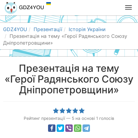
T
o
g
g
GDZ4YOU
Презентації
Історія України
l
Презентація на тему «Герої Радянського Союзу
e
Дніпропетровщини»
n
a
v
Презентація на тему
i
«Герої Радянського Союзу
g
a
Дніпропетровщини»
t
i
o
n
Рейтинг презентації
—
5
на основі
1
голосів