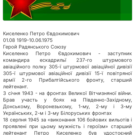
Киселенко Петро Євдокимович
01.08 1919-10.06.1975
Герой Радянського Союзу
Киселенко Петро Євдокимович - заступник
командира ескадрильї 237-го штурмового
авіаційного полку 305-ї штурмової авіаційної дивізії
305-ї штурмової авіаційної дивізії 15-ї повітряної
армії 2-го Прибалтійського фронту, старший
лейтенант.
З січня 1943 - на фронтах Великої Вітчизняної війни.
Брав участь у боях на Південно-Західному,
Донському, Воронезькому, 1-му, 2-му і 3-му
Українських, 2-м і 3-му Білоруських фронтах
18 серпня 1945 за «виконання 106 бойових вильотів і
проявлені при цьому мужність і героїзм» старший
лейтенант Петро Киселенко був удостоєний