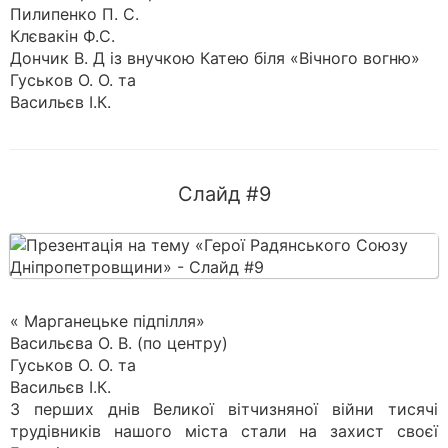
Пилипенко П. С.
Клєвакін Ф.С.
Дончик В. Д із внучкою Катею біля «Вічного вогню»
Гуськов О. О. та
Васильєв І.К.
Слайд #9
« Марганецьке підпілля»
Васильєва О. В. (по центру)
Гуськов О. О. та
Васильєв І.К.
З перших днів Великої вітчизняної війни тисячі
трудівників нашого міста стали на захист своєї