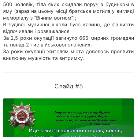
500 чоловік, тіла яких скидали поруч з будинком в
яму (зараз на цьому місці братська могила у вигляді
меморіалу з “Вічним вогнем");
В будівлі музичної школи було казино, де фашисти
відпочивали і розважалися.
За 2,5 роки окупації загинуло 665 мирних громадян
та понад 2 тис військовополонених.
За роки окупації жителям міста довелось проявити
виключну мужність та витримку.
Слайд #5