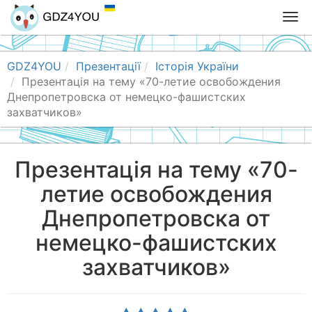
T
o
g
g
GDZ4YOU
Презентації
Історія України
l
Презентація на тему «70-летие освобождения
e
Днепропетровска от немецко-фашистских
n
захватчиков»
a
v
i
Презентація на тему «70-
g
летие освобождения
a
t
Днепропетровска от
i
o
немецко-фашистских
n
захватчиков»