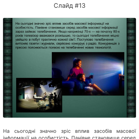
Слайд #13
На сьогодні значно зріс вплив засобів масової
інформації на особистість. Панівне становище серед