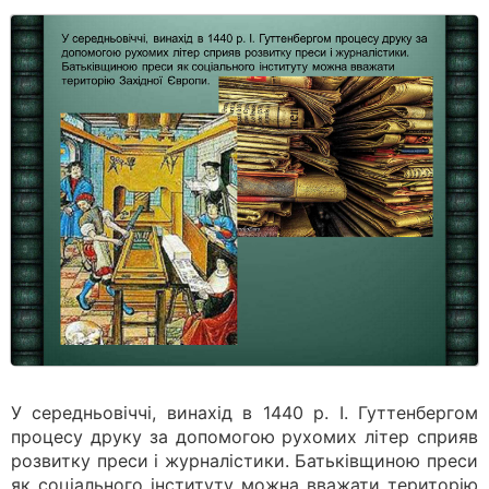
У середньовіччі, винахід в 1440 p. І. Гуттенбергом
процесу друку за допомогою рухомих літер сприяв
розвитку преси і журналістики. Батьківщиною преси
як соціального інституту можна вважати територію