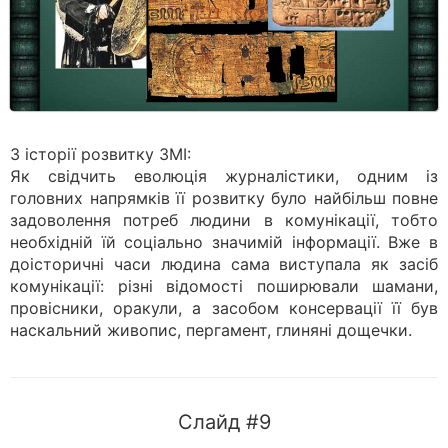
3 історії розвитку ЗМІ:
Як свідчить еволюція журналістики, одним із
головних напрямків її розвитку було найбільш повне
задоволення потреб людини в комунікації, тобто
необхідній їй соціально значимій інформації. Вже в
доісторичні часи людина сама виступала як засіб
комунікації: різні відомості поширювали шамани,
провісники, оракули, а засобом консервації її був
наскальний живопис, пергамент, глиняні дощечки.
Слайд #9