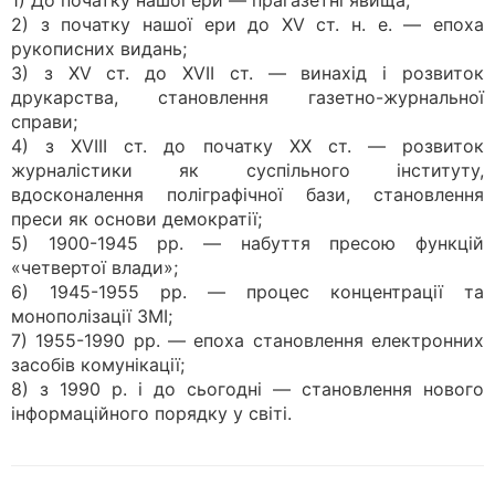
1) До початку нашої ери — прагазетні явища;
2) з початку нашої ери до XV ст. н. е. — епоха
рукописних видань;
3) з XV ст. до XVII ст. — винахід і розвиток
друкарства, становлення газетно-журнальної
справи;
4) з XVIII ст. до початку XX ст. — розвиток
журналістики як суспільного інституту,
вдосконалення поліграфічної бази, становлення
преси як основи демократії;
5) 1900-1945 рр. — набуття пресою функцій
«четвертої влади»;
6) 1945-1955 рр. — процес концентрації та
монополізації ЗМІ;
7) 1955-1990 рр. — епоха становлення електронних
засобів комунікації;
8) з 1990 р. і до сьогодні — становлення нового
інформаційного порядку у світі.