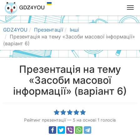
T
o
g
g
GDZ4YOU
Презентації
Інші
l
Презентація на тему «Засоби масової інформації»
e
(варіант 6)
n
a
v
Презентація на тему
i
«Засоби масової
g
a
інформації» (варіант 6)
t
i
o
n
Рейтинг презентації
—
5
на основі
1
голосів