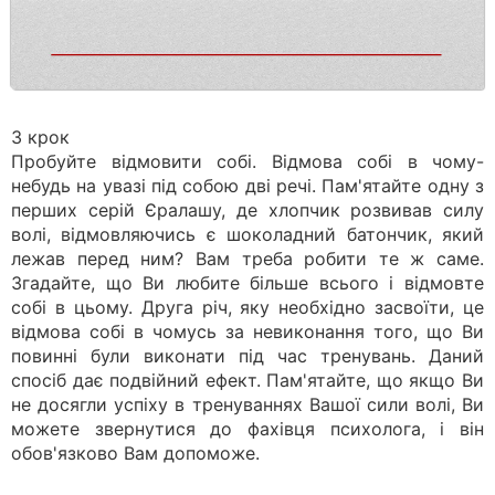
3 крок
Пробуйте відмовити собі. Відмова собі в чому-
небудь на увазі під собою дві речі. Пам'ятайте одну з
перших серій Єралашу, де хлопчик розвивав силу
волі, відмовляючись є шоколадний батончик, який
лежав перед ним? Вам треба робити те ж саме.
Згадайте, що Ви любите більше всього і відмовте
собі в цьому. Друга річ, яку необхідно засвоїти, це
відмова собі в чомусь за невиконання того, що Ви
повинні були виконати під час тренувань. Даний
спосіб дає подвійний ефект. Пам'ятайте, що якщо Ви
не досягли успіху в тренуваннях Вашої сили волі, Ви
можете звернутися до фахівця психолога, і він
обов'язково Вам допоможе.