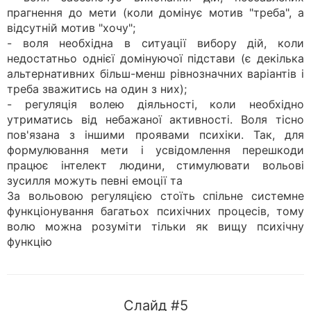
прагнення до мети (коли домінує мотив "треба", а
відсутній мотив "хочу";
- воля необхідна в ситуації вибору дій, коли
недостатньо однієї домінуючої підстави (є декілька
альтернативних більш-менш рівнозначних варіантів і
треба зважитись на один з них);
- регуляція волею діяльності, коли необхідно
утриматись від небажаної активності. Воля тісно
пов'язана з іншими проявами психіки. Так, для
формулювання мети і усвідомлення перешкоди
працює інтелект людини, стимулювати вольові
зусилля можуть певні емоції та
За вольовою регуляцією стоїть спільне системне
функціонування багатьох психічних процесів, тому
волю можна розуміти тільки як вищу психічну
функцію
Слайд #5