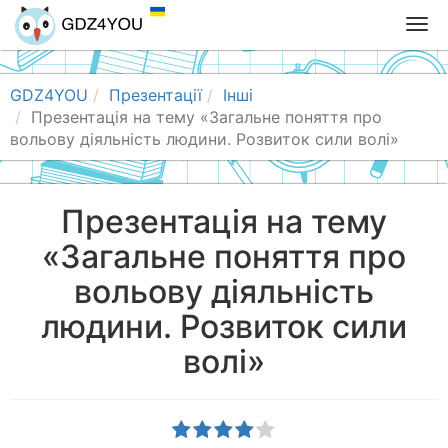
T
o
g
g
GDZ4YOU
Презентації
Інші
l
Презентація на тему «Загальне поняття про
e
вольову діяльність людини. Розвиток сили волі»
n
a
v
Презентація на тему
i
«Загальне поняття про
g
a
вольову діяльність
t
i
людини. Розвиток сили
o
волі»
n