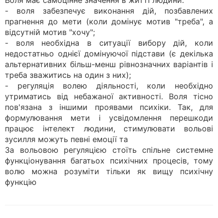
Воля має самоцінне значення в житті людини:
- воля забезпечує виконання дій, позбавлених
прагнення до мети (коли домінує мотив "треба", а
відсутній мотив "хочу";
- воля необхідна в ситуації вибору дій, коли
недостатньо однієї домінуючої підстави (є декілька
альтернативних більш-менш рівнозначних варіантів і
треба зважитись на один з них);
- регуляція волею діяльності, коли необхідно
утриматись від небажаної активності. Воля тісно
пов'язана з іншими проявами психіки. Так, для
формулювання мети і усвідомлення перешкоди
працює інтелект людини, стимулювати вольові
зусилля можуть певні емоції та
За вольовою регуляцією стоїть спільне системне
функціонування багатьох психічних процесів, тому
волю можна розуміти тільки як вищу психічну
функцію