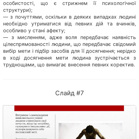
особистості, що є стрижнем її психологічної
структури);
— з почуттями, оскільки в деяких випадках людині
необхідно утриматися від певних дій та вчинків,
особливо у стані афекту;
— з мисленням, адже воля передбачає наявність
цілеспрямованості людини, що передбачає свідомий
вибір мети і підбір засобів для її досягнення; нерідко
в ході досягнення мети людина зустрічається з
труднощами, що вимагає внесення певних коректив.
Слайд #7