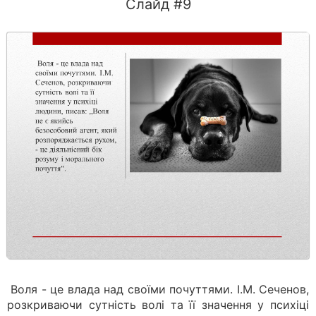
Слайд #9
Воля - це влада над своїми почуттями. І.М. Сеченов,
розкриваючи сутність волі та її значення у психіці