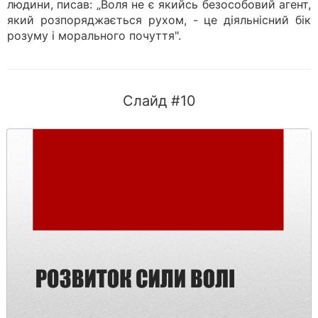
людини, писав: „Воля не є якийсь безособовий агент,
який розпоряджається рухом, - це діяльнісний бік
розуму і морального почуття".
Слайд #10