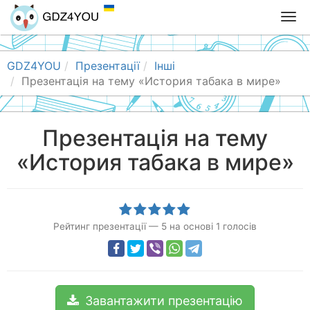
T
o
g
g
GDZ4YOU
Презентації
Інші
l
Презентація на тему «История табака в мире»
e
n
a
Презентація на тему
v
«История табака в мире»
i
g
a
t
i
Рейтинг презентації
—
5
на основі
1
голосів
o
n
Завантажити презентацію