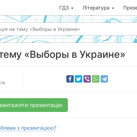
ГДЗ
Література
Презе
ція на тему «Выборы в Украине»
 тему «Выборы в Украине»
сів
вантажити презентацію
блема з презентацією?