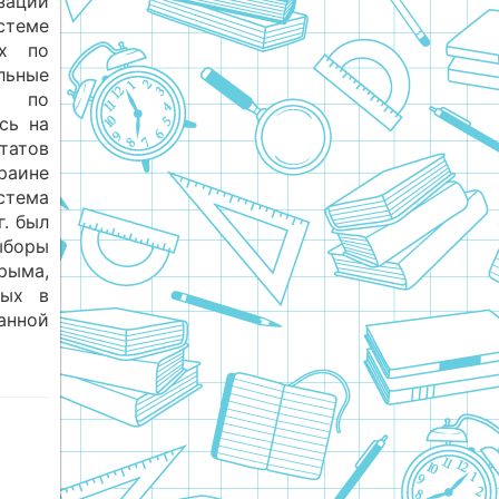
зации
стеме
ах по
ьные
м по
сь на
татов
раине
тема
г. был
ыборы
ыма,
ных в
анной