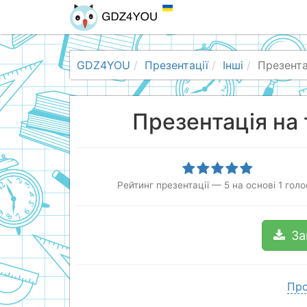
GDZ4YOU
Презентації
Інші
Презента
Презентація на
Рейтинг презентації
—
5
на основі
1
голо
За
Про