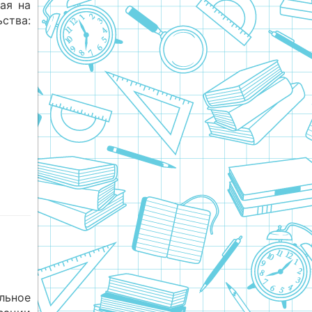
ая на
ства:
ьное