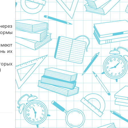
через
ормы
имеют
нь их
торых
)