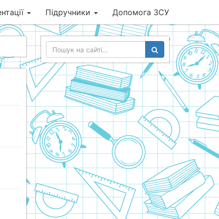
нтації
Підручники
Допомога ЗСУ