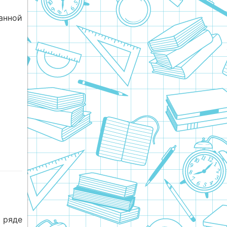
анной
 ряде