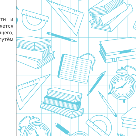
сти и
яется
щего,
путём