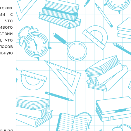
тских
вии с
 что
ивого
тствии
, что
лосов
льную
енная