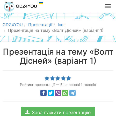
T
o
g
g
GDZ4YOU
Презентації
Інші
l
Презентація на тему «Волт Дісней» (варіант 1)
e
n
a
Презентація на тему «Волт
v
Дісней» (варіант 1)
i
g
a
t
i
Рейтинг презентації
—
5
на основі
1
голосів
o
n
Завантажити презентацію