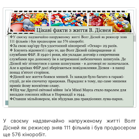
У своєму надзвичайно напруженому житті Волт
Дісней як режисер зняв 111 фільмів і був продюсером
ще 576 кіноробіт.