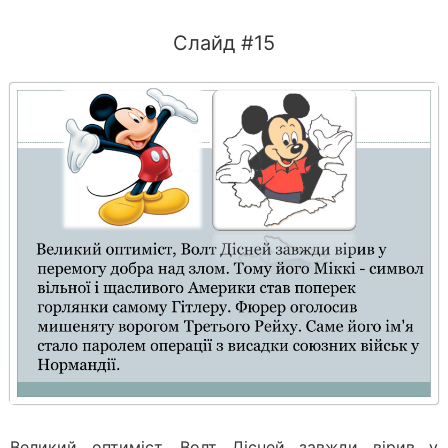
Слайд #15
Великий оптиміст, Волт Дісней завжди вірив у