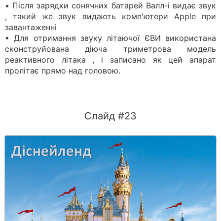
• Після зарядки сонячних батарей Валл-і видає звук
, такий же звук видають комп'ютери Apple при
завантаженні
• Для отримання звуку літаючої ЄВИ використана
сконструйована діюча триметрова модель
реактивного літака , і записано як цей апарат
пролітає прямо над головою.
Слайд #23