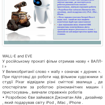
WALL-E and EVE
У російському прокаті фільм отримав назву « ВАЛЛ-
І »
У Великобританії слово « wally » означає « дурник ».
При підготовці до роботи над фільмом художники зі
студії Pixar відвідали різні сміттєві звалища , де
спостерігали за роботою різноманітних машин і
пристосувань , вивчали справжніх роботів
• Розробкою Єви займався Джонатан Айв , дизайнер
, який подарував світу iPod , iMac , iPhone .