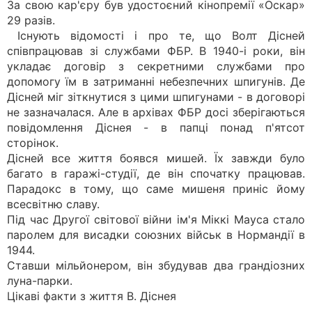
За свою кар'єру був удостоєний кінопремії «Оскар»
29 разів.
Існують відомості і про те, що Волт Дісней
співпрацював зі службами ФБР. В 1940-і роки, він
укладає договір з секретними службами про
допомогу їм в затриманні небезпечних шпигунів. Де
Дісней міг зіткнутися з цими шпигунами - в договорі
не зазначалася. Але в архівах ФБР досі зберігаються
повідомлення Діснея - в папці понад п'ятсот
сторінок.
Дісней все життя боявся мишей. Їх завжди було
багато в гаражі-студії, де він спочатку працював.
Парадокс в тому, що саме мишеня приніс йому
всесвітню славу.
Під час Другої світової війни ім'я Міккі Мауса стало
паролем для висадки союзних військ в Нормандії в
1944.
Ставши мільйонером, він збудував два грандіозних
луна-парки.
Цікаві факти з життя В. Діснея