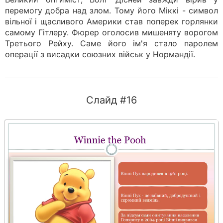
перемогу добра над злом. Тому його Міккі - символ
вільної і щасливого Америки став поперек горлянки
самому Гітлеру. Фюрер оголосив мишеняту ворогом
Третього Рейху. Саме його ім'я стало паролем
операції з висадки союзних військ у Нормандії.
Слайд #16