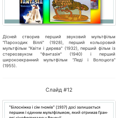
Дісней створив перший звуковий мультфільм
"Пароходик Віллі" (1928), перший кольоровий
мультфільм "Квіти і дерева" (1932), перший фільм із
стереозвуком "Фантазія" (1940) і перший
широкоекранний мультфільм "Леді і Волоцюга"
(1955).
Слайд #12