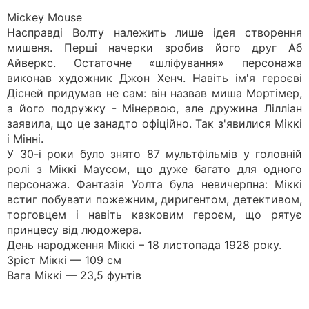
Mickey Mouse
Насправді Волту належить лише ідея створення
мишеня. Перші начерки зробив його друг Аб
Айверкс. Остаточне «шліфування» персонажа
виконав художник Джон Хенч. Навіть ім'я героєві
Дісней придумав не сам: він назвав миша Мортімер,
а його подружку - Мінервою, але дружина Лілліан
заявила, що це занадто офіційно. Так з'явилися Міккі
і Мінні.
У 30-і роки було знято 87 мультфільмів у головній
ролі з Міккі Маусом, що дуже багато для одного
персонажа. Фантазія Уолта була невичерпна: Міккі
встиг побувати пожежним, диригентом, детективом,
торговцем і навіть казковим героєм, що рятує
принцесу від людожера.
День народження Міккі – 18 листопада 1928 року.
Зріст Міккі — 109 см
Вага Міккі — 23,5 фунтів