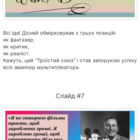
Всі ідеї Дісней обмірковував з трьох позицій:
як фантазер,
як критик,
як реаліст.
Кажуть, цей "Троїстий союз" і став запорукою успіху
всіх авантюр мультиплікатора.
Слайд #7