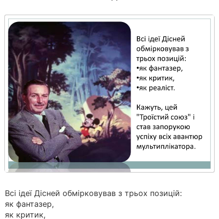
Всі ідеї Дісней обмірковував з трьох позицій:
як фантазер,
як критик,