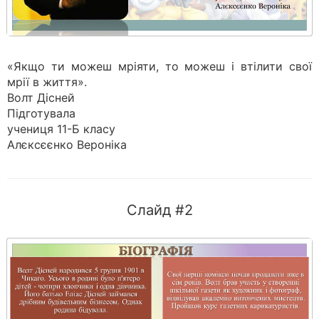
«Якщо ти можеш мріяти, то можеш і втілити свої
мрії в життя».
Волт Дісней
Підготувала
учениця 11-Б класу
Алєксєєнко Вероніка
Слайд #2