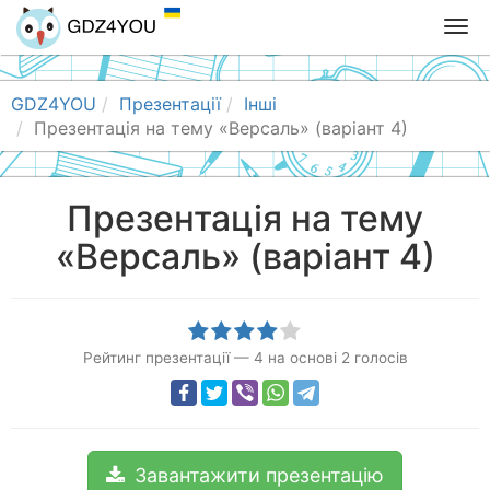
T
o
g
g
GDZ4YOU
Презентації
Інші
l
Презентація на тему «Версаль» (варіант 4)
e
n
a
Презентація на тему
v
«Версаль» (варіант 4)
i
g
a
t
i
Рейтинг презентації
—
4
на основі
2
голосів
o
n
Завантажити презентацію