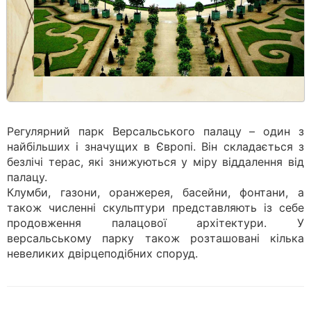
Регулярний парк Версальського палацу – один з
найбільших і значущих в Європі. Він складається з
безлічі терас, які знижуються у міру віддалення від
палацу.
Клумби, газони, оранжерея, басейни, фонтани, а
також численні скульптури представляють із себе
продовження палацової архітектури. У
версальському парку також розташовані кілька
невеликих двірцеподібних споруд.