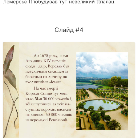
Лемерсьє ttпобудував тут невеликий ttпалац.
Слайд #4