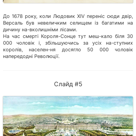
До 1678 року, коли Людовик XIV переніс сюди двір,
Версаль був невеличким селищем із багатими на
дичину на-вколишніми лісами.
На час смерті Короля-Сонце тут меш-кало біля 30
000 чоловік і, збільшуючись за усіх на-ступних
королів, населен-ня досягло 50 000 чоловік
напередодні Революції.
Слайд #5