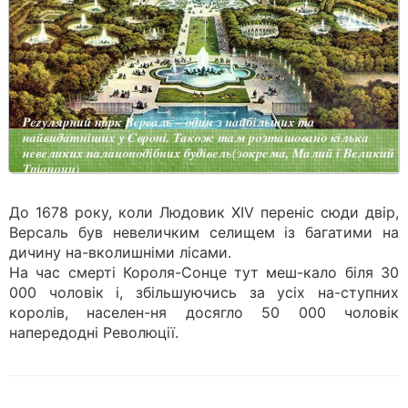
До 1678 року, коли Людовик XIV переніс сюди двір,
Версаль був невеличким селищем із багатими на
дичину на-вколишніми лісами.
На час смерті Короля-Сонце тут меш-кало біля 30
000 чоловік і, збільшуючись за усіх на-ступних
королів, населен-ня досягло 50 000 чоловік
напередодні Революції.