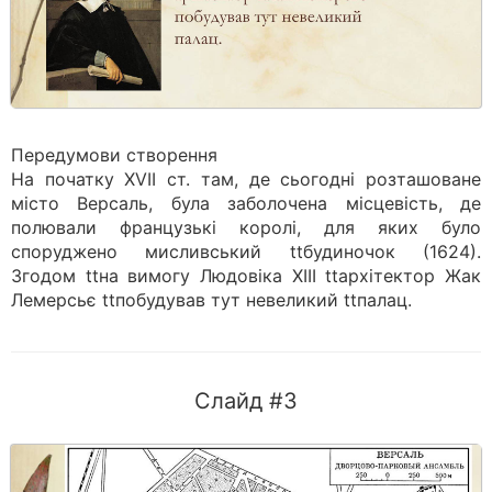
Передумови створення
На початку ХVІІ ст. там, де сьогодні розташоване
місто Версаль, була заболочена місцевість, де
полювали французькі королі, для яких було
споруджено мисливський ttбудиночок (1624).
Згодом ttна вимогу Людовіка ХІІІ ttархітектор Жак
Лемерсьє ttпобудував тут невеликий ttпалац.
Слайд #3