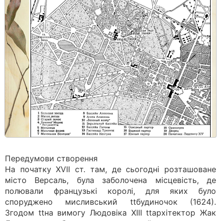
Передумови створення
На початку ХVІІ ст. там, де сьогодні розташоване
місто Версаль, була заболочена місцевість, де
полювали французькі королі, для яких було
споруджено мисливський ttбудиночок (1624).
Згодом ttна вимогу Людовіка ХІІІ ttархітектор Жак