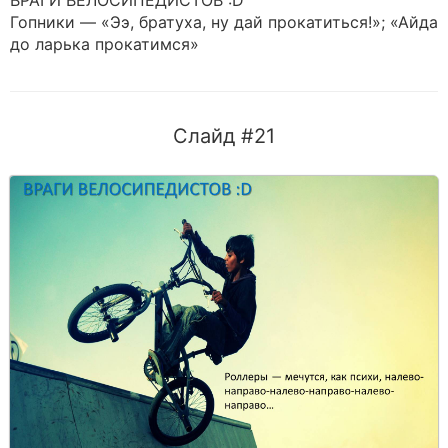
ВРАГИ ВЕЛОСИПЕДИСТОВ :D
Гопники — «Ээ, братуха, ну дай прокатиться!»; «Айда
до ларька прокатимся»
Слайд #21