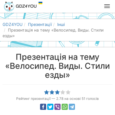
T
o
g
g
GDZ4YOU
Презентації
Інші
l
Презентація на тему «Велосипед. Виды. Стили
e
езды»
n
a
v
Презентація на тему
i
«Велосипед. Виды. Стили
g
a
езды»
t
i
o
n
Рейтинг презентації
—
2.78
на основі
51
голосів