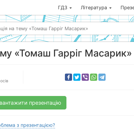
ГДЗ
Література
Презе
ція на тему «Томаш Гарріг Масарик»
ему «Томаш Гарріг Масарик»
осів
вантажити презентацію
блема з презентацією?