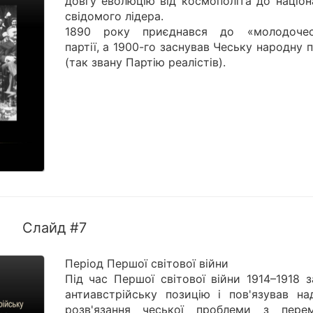
довгу еволюцію від космополіта до націон
свідомого лідера.
1890 року приєднався до «молодочес
партії, а 1900-го заснував Чеську народну 
(так звану Партію реалістів).
Слайд #7
Період Першої світової війни
Під час Першої світової війни 1914–1918 
антиавстрійську позицію і пов'язував над
розв'язання чеської проблеми з пере