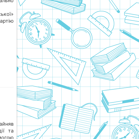
ально
ької»
партію
зайняв
ії та
могою