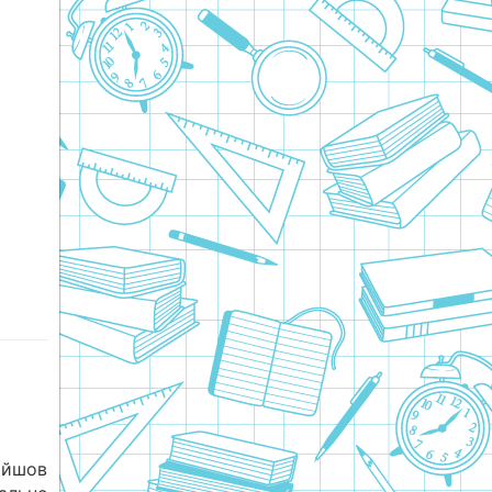
ойшов