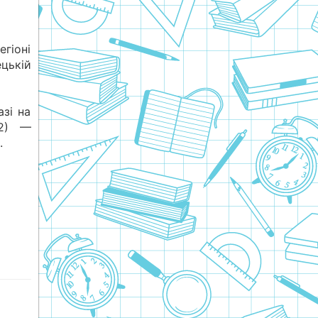
егіоні
цькій
азі на
82) —
.