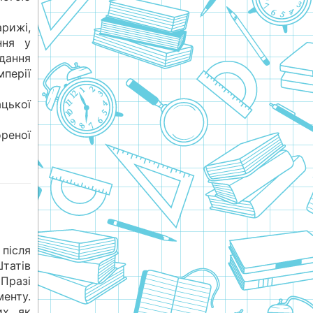
арижі,
ння у
дання
мперії
цької
реної
після
татів
Празі
енту.
их як