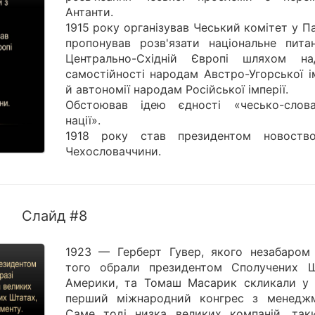
Антанти.
1915 року організував Чеський комітет у П
пропонував розв'язати національне пита
Центрально-Східній Європі шляхом на
самостійності народам Австро-Угорської і
й автономії народам Російської імперії.
Обстоював ідею єдності «чесько-слова
нації».
1918 року став президентом новоство
Чехословаччини.
Слайд #8
1923 — Герберт Гувер, якого незабаром 
того обрали президентом Сполучених Ш
Америки, та Томаш Масарик скликали у 
перший міжнародний конгрес з менеджм
Саме тоді низка великих компаній, так