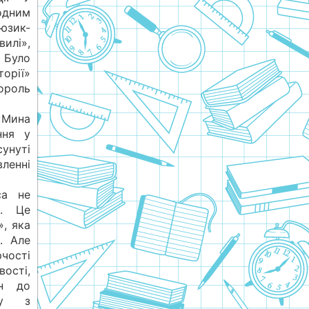
одним
юзик-
илі»,
Було
орії»
ороль
«Мина
ння у
унуті
ленні
са не
в. Це
», яка
. Але
чості
ості,
ін до
бу з