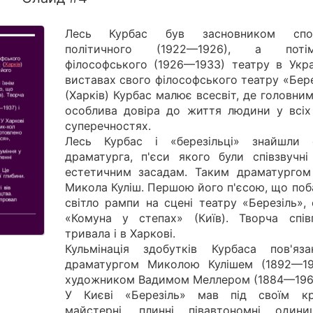
Лесь Курбас був засновником споч
політичного (1922—1926), а пот
філософського (1926—1933) театру в Украї
виставах свого філософського театру «Бер
(Харків) Курбас малює всесвіт, де головни
особлива довіра до життя людини у всіх
суперечностях.
Лесь Курбас і «березільці» знайшли 
драматурга, п'єси якого були співзвучні 
естетичним засадам. Таким драматургом
Микола Куліш. Першою його п'єсою, що поб
світло рампи на сцені театру «Березіль»,
«Комуна у степах» (Київ). Творча спів
тривала і в Харкові.
Кульмінація здобутків Курбаса пов'яз
драматургом Миколою Кулішем (1892—19
художником Вадимом Меллером (1884—196
У Києві «Березіль» мав під своїм к
майстерні, плинні півавтономні одини