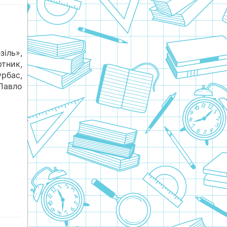
іль»,
тник,
урбас,
Павло