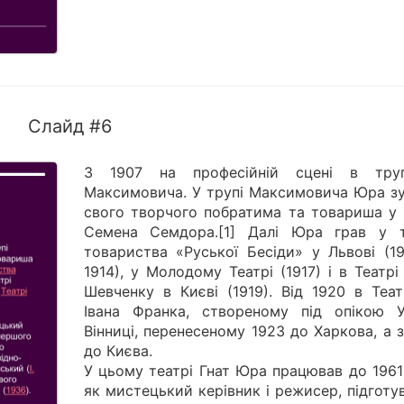
Слайд #6
З 1907 на професійній сцені в тру
Максимовича. У трупі Максимовича Юра зу
свого творчого побратима та товариша у 
Семена Семдора.[1] Далі Юра грав у т
товариства «Руської Бесіди» у Львові (1
1914), у Молодому Театрі (1917) і в Театрі 
Шевченку в Києві (1919). Від 1920 в Теат
Івана Франка, створеному під опікою 
Вінниці, перенесеному 1923 до Харкова, а 
до Києва.
У цьому театрі Гнат Юра працював до 1961
як мистецький керівник і режисер, підгот