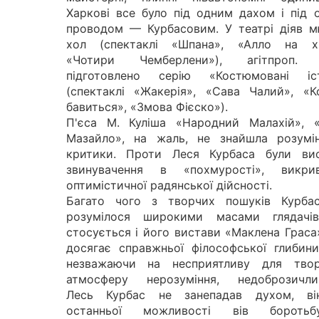
Харкові все було під одним дахом і під 
проводом — Курбасовим. У театрі діяв м
хол (спектаклі «Шпана», «Алло на хв
«Чотири Чемберлени»), агітпроп. 
підготовлено серію «Костюмовані іст
(спектаклі «Жакерія», «Сава Чалий», «К
бавиться», «Змова Фієско»).
П'єса М. Куліша «Народний Малахій», 
Мазайло», на жаль, не знайшла розумі
критики. Проти Леся Курбаса були вис
звинувачення в «похмурості», викрив
оптимістичної радянської дійсності.
Багато чого з творчих пошуків Курба
розумілося широкими масами глядачі
стосується і його вистави «Маклена Граса
досягає справжньої філософської глибини
незважаючи на несприятливу для твор
атмосферу нерозуміння, недоброзичлив
Лесь Курбас не занепадав духом, в
останньої можливості вів бороть