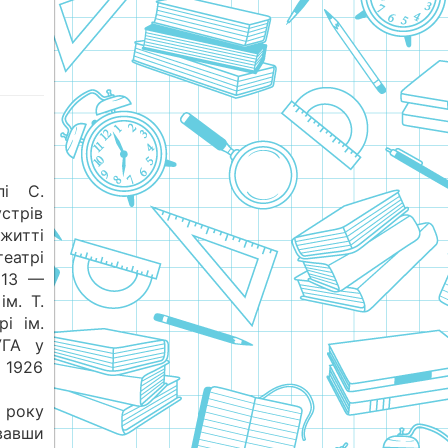
пі С.
стрів
житті
еатрі
913 —
ім. Т.
рі ім.
УГА у
з 1926
 року
увавши