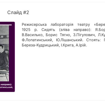
Слайд #2
Режисерська лабораторія театру «Берез
1925 р. Сидять (зліва направо): Я.Бор
В.Василько, Борис Тягно, З.Пігулович, Л.К
Ф.Лопатинський, Ю.Лішанський. Стоять: 
Береза-Кудрицький, І.Крига, А.Ірій.