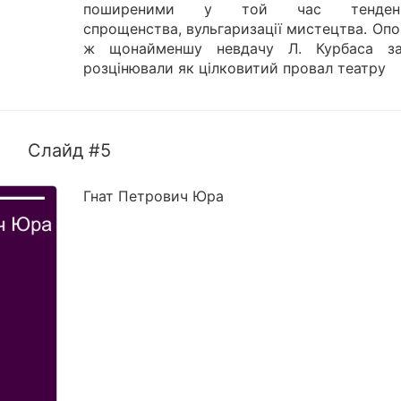
поширеними у той час тенденц
спрощенства, вульгаризації мистецтва. Оп
ж щонайменшу невдачу Л. Курбаса з
розцінювали як цілковитий провал театру
Слайд #5
Гнат Петрович Юра