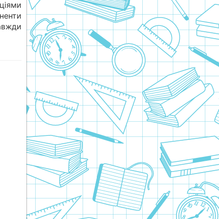
іями
оненти
авжди