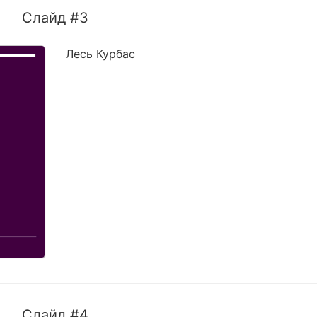
Слайд #3
Лесь Курбас
Слайд #4