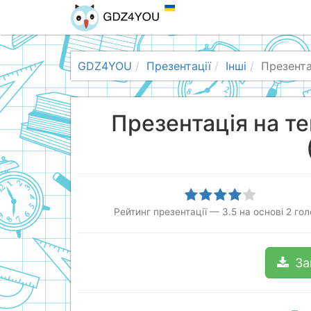
GDZ4YOU
Презентації
Інші
Презента
Презентація на т
Рейтинг презентації
—
3.5
на основі
2
гол
За