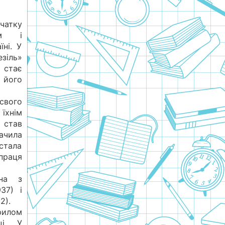
атку
ім і
ні. У
езіль»
м стає
 його
свого
їхнім
 став
ачила
 стала
праця
ана з
37) і
2).
рилом
ці. У