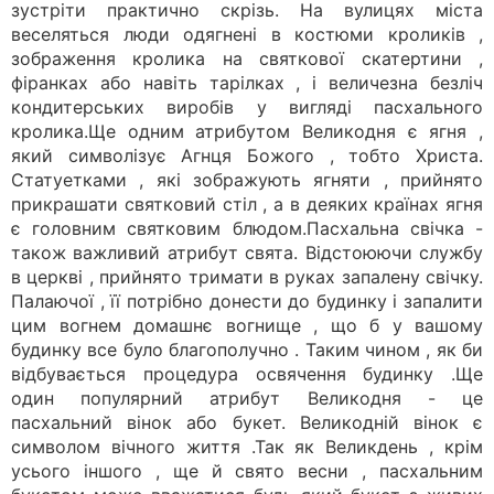
зустріти практично скрізь. На вулицях міста
веселяться люди одягнені в костюми кроликів ,
зображення кролика на святкової скатертини ,
фіранках або навіть тарілках , і величезна безліч
кондитерських виробів у вигляді пасхального
кролика.Ще одним атрибутом Великодня є ягня ,
який символізує Агнця Божого , тобто Христа.
Статуетками , які зображують ягняти , прийнято
прикрашати святковий стіл , а в деяких країнах ягня
є головним святковим блюдом.Пасхальна свічка -
також важливий атрибут свята. Відстоюючи службу
в церкві , прийнято тримати в руках запалену свічку.
Палаючої , її потрібно донести до будинку і запалити
цим вогнем домашнє вогнище , що б у вашому
будинку все було благополучно . Таким чином , як би
відбувається процедура освячення будинку .Ще
один популярний атрибут Великодня - це
пасхальний вінок або букет. Великодній вінок є
символом вічного життя .Так як Великдень , крім
усього іншого , ще й свято весни , пасхальним