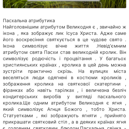
Пасхальна атрибутика
Найголовнішим атрибутом Великодня є , звичайно ж
ікона , яка зображує лик Ісуса Христа. Адже саме
його воскресіння святкується в це чудове свято .
Ікона символізує вічне життя .Невід'ємним
атрибутом свята Пасхи став великодній кролик. Він
символізує родючість і процвітання . У багатьох
християнських країнах , кролика в цей день можна
зустріти практично скрізь. На вулицях міста
веселяться люди одягнені в костюми кроликів ,
зображення кролика на святкової скатертини ,
фіранках або навіть тарілках , і величезна безліч
кондитерських виробів у вигляді пасхального
кролика.Ще одним атрибутом Великодня є ягня ,
який символізує Агнця Божого , тобто Христа.
Статуетками , які зображують ягняти , прийнято
прикрашати святковий стіл , а в деяких країнах ягня
є головним святковим блюдом.Пасхальна свічка -