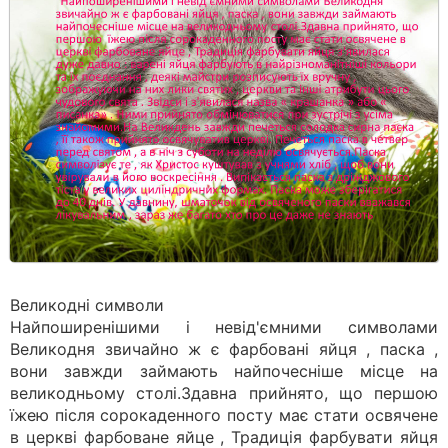
Великодні символи
Найпоширенішими і невід'ємними символами
Великодня звичайно ж є фарбовані яйця , паска ,
вони завжди займають найпочесніше місце на
великодньому столі.Здавна прийнято, що першою
їжею після сорокаденного посту має стати освячене
в церкві фарбоване яйце , Традиція фарбувати яйця