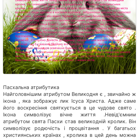
Пасхальна атрибутика
Найголовнішим атрибутом Великодня є , звичайно ж
ікона , яка зображує лик Ісуса Христа. Адже саме
його воскресіння святкується в це чудове свято .
Ікона символізує вічне життя .Невід'ємним
атрибутом свята Пасхи став великодній кролик. Він
символізує родючість і процвітання . У багатьох
християнських країнах , кролика в цей день можна