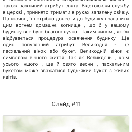
також важливий атрибут свята. Відстоюючи службу
в церкві , прийнято тримати в руках запалену свічку.
Палаючої , її потрібно донести до будинку і запалити
цим вогнем домашнє вогнище , що б у вашому
будинку все було благополучно . Таким чином , як би
відбувається процедура освячення будинку .Ще
один популярний атрибут Великодня - це
пасхальний вінок або букет. Великодній вінок є
символом вічного життя .Так як Великдень , крім
усього іншого , ще й свято весни , пасхальним
букетом може вважатися будь-який букет з живих
квітів.
Слайд #11