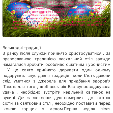
Великодні традиції
З ранку після служби прийнято христосуватися . За
православною традицією пасхальний стіл завжди
намагалися зробити особливо ошатним і урочистим
. У це свято прийнято дарувати один одному
подарунки. Існує давня традиція , коли б'ють дзвони
слід умитися з джерела для придбання здоров'я
.Також для того , щоб весь рік Вас супроводжувала
удача , необхідно зустріти недільний світанок на
вулиці. Для заспокоєння душ померлих , до того як
сісти за святковий стіл , необхідно поставити перед
іконою горщик з медом.Перша неділя після