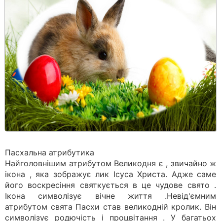
Пасхальна атрибутика
Найголовнішим атрибутом Великодня є , звичайно ж
ікона , яка зображує лик Ісуса Христа. Адже саме
його воскресіння святкується в це чудове свято .
Ікона символізує вічне життя .Невід'ємним
атрибутом свята Пасхи став великодній кролик. Він
символізує родючість і процвітання . У багатьох