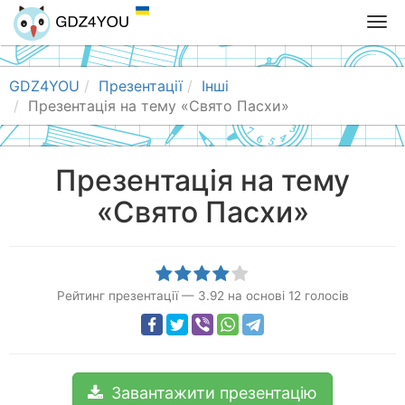
T
o
g
g
GDZ4YOU
Презентації
Інші
l
Презентація на тему «Свято Пасхи»
e
n
a
Презентація на тему
v
«Свято Пасхи»
i
g
a
t
i
Рейтинг презентації
—
3.92
на основі
12
голосів
o
n
Завантажити презентацію