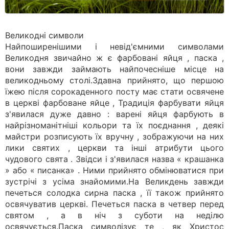
Великодні символи
Найпоширенішими і невід'ємними символами
Великодня звичайно ж є фарбовані яйця , паска ,
вони завжди займають найпочесніше місце на
великодньому столі.Здавна прийнято, що першою
їжею після сорокаденного посту має стати освячене
в церкві фарбоване яйце , Традиція фарбувати яйця
з'явилася дуже давно : варені яйця фарбують в
найрізноманітніші кольори та їх поєднання , деякі
майстри розписують їх вручну , зображуючи на них
лики святих , церкви та інші атрибути цього
чудового свята . Звідси і з'явилася назва « крашанка
» або « писанка» . Ними прийнято обмінюватися при
зустрічі з усіма знайомими.На Великдень завжди
печеться солодка сирна паска , її також прийнято
освячуватив церкві. Печеться паска в четвер перед
святом , а в ніч з суботи на неділю
освячується.Паска символізує те , як Христос