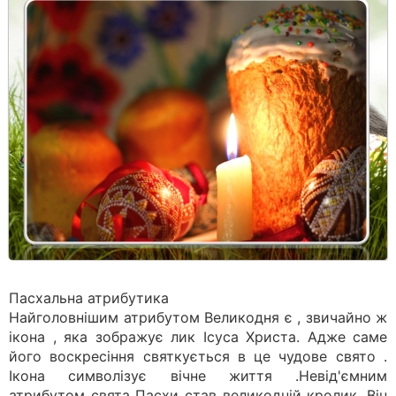
Пасхальна атрибутика
Найголовнішим атрибутом Великодня є , звичайно ж
ікона , яка зображує лик Ісуса Христа. Адже саме
його воскресіння святкується в це чудове свято .
Ікона символізує вічне життя .Невід'ємним
атрибутом свята Пасхи став великодній кролик. Він