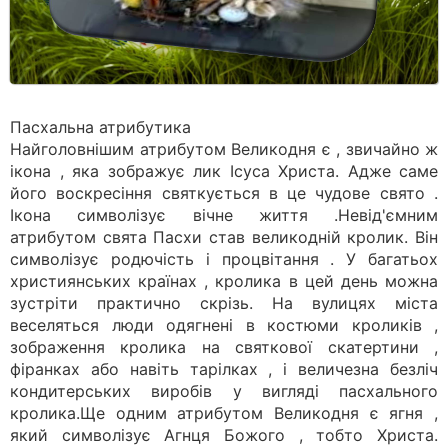
Пасхальна атрибутика
Найголовнішим атрибутом Великодня є , звичайно ж
ікона , яка зображує лик Ісуса Христа. Адже саме
його воскресіння святкується в це чудове свято .
Ікона символізує вічне життя .Невід'ємним
атрибутом свята Пасхи став великодній кролик. Він
символізує родючість і процвітання . У багатьох
християнських країнах , кролика в цей день можна
зустріти практично скрізь. На вулицях міста
веселяться люди одягнені в костюми кроликів ,
зображення кролика на святкової скатертини ,
фіранках або навіть тарілках , і величезна безліч
кондитерських виробів у вигляді пасхального
кролика.Ще одним атрибутом Великодня є ягня ,
який символізує Агнця Божого , тобто Христа.