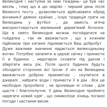
Великодня і наступна за ним тиждень- це був час
весіль , тому що в цю неділю - перший день після
Великого посту , дозволяється здійснювати обряд
вінчання.У деяких країнах , існує традиція грати на
Великдень у футбол , де замість м'яча
використовується маленький дерев'яний бочонок.
Ще в свято Великодня можна погойдатися на
гойдалки , так як вважається , що з кожним
підйомом при катанні піднімається Ваш добробут .
Дуже важливе значення надається великодньому
вогню. Потрібно запалити в церкві свічку і принести
її в будинок , недогарок сховати під дахом і
зберігати весь рік. Після цього будинок будуть
обходити стороною всі грози .У ніч на Великдень
вважається доброю прикметою , скупатися в
джерелі , набрати води і принести її в дім . Все це
необхідно проробити , не зронивши ні слова , для
щастя і благополуччя. У день Великодня прийнято
надягати новий одяг , що символізує кінець поганої
погоди і настання весни .