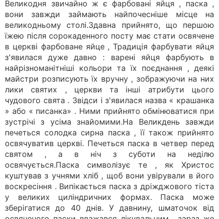
Великодня звичайно ж є фарбовані яйця , паска ,
вони завжди займають найпочесніше місце на
великодньому столі.Здавна прийнято, що першою
їжею після сорокаденного посту має стати освячене
в церкві фарбоване яйце , Традиція фарбувати яйця
з'явилася дуже давно : варені яйця фарбують в
найрізноманітніші кольори та їх поєднання , деякі
майстри розписують їх вручну , зображуючи на них
лики святих , церкви та інші атрибути цього
чудового свята . Звідси і з'явилася назва « крашанка
» або « писанка» . Ними прийнято обмінюватися при
зустрічі з усіма знайомими.На Великдень завжди
печеться солодка сирна паска , її також прийнято
освячуватив церкві. Печеться паска в четвер перед
святом , а в ніч з суботи на неділю
освячується.Паска символізує те , як Христос
куштував з учнями хліб , щоб вони увірували в його
воскресіння . Випікається паска з дріжджового тіста
у великих циліндричних формах. Паска може
зберігатися до 40 днів. У давнину, шматочок від
освяченого паски вважався лікувальним , зараз же