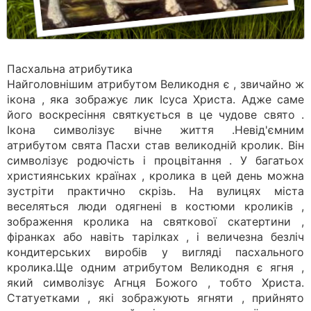
Пасхальна атрибутика
Найголовнішим атрибутом Великодня є , звичайно ж
ікона , яка зображує лик Ісуса Христа. Адже саме
його воскресіння святкується в це чудове свято .
Ікона символізує вічне життя .Невід'ємним
атрибутом свята Пасхи став великодній кролик. Він
символізує родючість і процвітання . У багатьох
християнських країнах , кролика в цей день можна
зустріти практично скрізь. На вулицях міста
веселяться люди одягнені в костюми кроликів ,
зображення кролика на святкової скатертини ,
фіранках або навіть тарілках , і величезна безліч
кондитерських виробів у вигляді пасхального
кролика.Ще одним атрибутом Великодня є ягня ,
який символізує Агнця Божого , тобто Христа.
Статуетками , які зображують ягняти , прийнято