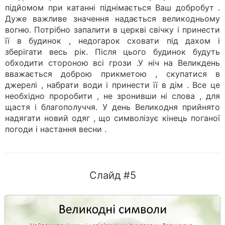
підйомом при катанні піднімається Ваш добробут .
Дуже важливе значення надається великодньому
вогню. Потрібно запалити в церкві свічку і принести
її в будинок , недогарок сховати під дахом і
зберігати весь рік. Після цього будинок будуть
обходити стороною всі грози .У ніч на Великдень
вважається доброю прикметою , скупатися в
джерелі , набрати води і принести її в дім . Все це
необхідно проробити , не зронивши ні слова , для
щастя і благополуччя. У день Великодня прийнято
надягати новий одяг , що символізує кінець поганої
погоди і настання весни .
Слайд #5