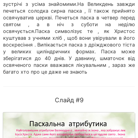
зустрічі з усіма знайомими.На Великдень завжди
печеться солодка сирна паска , її також прийнято
освячуватив церкві. Печеться паска в четвер перед
святом , а в ніч з суботи на неділю
освячується.Паска символізує те , як Христос
куштував з учнями хліб , щоб вони увірували в його
воскресіння . Випікається паска з дріжджового тіста
у великих циліндричних формах. Паска може
зберігатися до 40 днів. У давнину, шматочок від
освяченого паски вважався лікувальним , зараз же
багато хто про це даже не знають
Слайд #9