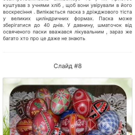
куштував з учнями хліб , щоб вони увірували в його
воскресіння . Випікається паска з дріжджового тіста
у великих циліндричних формах. Паска може
зберігатися до 40 днів. У давнину, шматочок від
освяченого паски вважався лікувальним , зараз же
багато хто про це даже не знають
Слайд #8