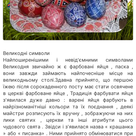
Великодні символи
Найпоширенішими і невід'ємними символами
Великодня звичайно ж є фарбовані яйця , паска ,
вони завжди займають найпочесніше місце на
великодньому столі.Здавна прийнято, що першою
їжею після сорокаденного посту має стати освячене
в церкві фарбоване яйце , Традиція фарбувати яйця
з'явилася дуже давно : варені яйця фарбують в
найрізноманітніші кольори та їх поєднання , деякі
майстри розписують їх вручну , зображуючи на них
лики святих , церкви та інші атрибути цього
чудового свята . Звідси і з'явилася назва « крашанка
» або « писанка» . Ними прийнято обмінюватися при