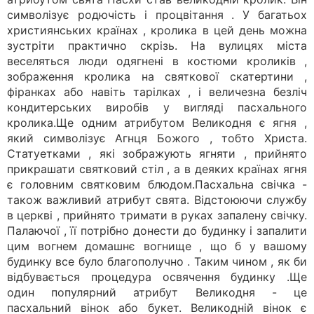
символізує родючість і процвітання . У багатьох
християнських країнах , кролика в цей день можна
зустріти практично скрізь. На вулицях міста
веселяться люди одягнені в костюми кроликів ,
зображення кролика на святкової скатертини ,
фіранках або навіть тарілках , і величезна безліч
кондитерських виробів у вигляді пасхального
кролика.Ще одним атрибутом Великодня є ягня ,
який символізує Агнця Божого , тобто Христа.
Статуетками , які зображують ягняти , прийнято
прикрашати святковий стіл , а в деяких країнах ягня
є головним святковим блюдом.Пасхальна свічка -
також важливий атрибут свята. Відстоюючи службу
в церкві , прийнято тримати в руках запалену свічку.
Палаючої , її потрібно донести до будинку і запалити
цим вогнем домашнє вогнище , що б у вашому
будинку все було благополучно . Таким чином , як би
відбувається процедура освячення будинку .Ще
один популярний атрибут Великодня - це
пасхальний вінок або букет. Великодній вінок є