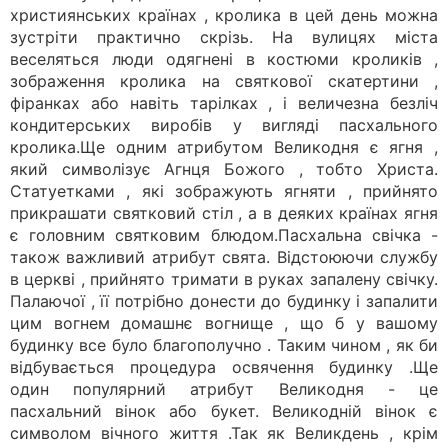
християнських країнах , кролика в цей день можна
зустріти практично скрізь. На вулицях міста
веселяться люди одягнені в костюми кроликів ,
зображення кролика на святкової скатертини ,
фіранках або навіть тарілках , і величезна безліч
кондитерських виробів у вигляді пасхального
кролика.Ще одним атрибутом Великодня є ягня ,
який символізує Агнця Божого , тобто Христа.
Статуетками , які зображують ягняти , прийнято
прикрашати святковий стіл , а в деяких країнах ягня
є головним святковим блюдом.Пасхальна свічка -
також важливий атрибут свята. Відстоюючи службу
в церкві , прийнято тримати в руках запалену свічку.
Палаючої , її потрібно донести до будинку і запалити
цим вогнем домашнє вогнище , що б у вашому
будинку все було благополучно . Таким чином , як би
відбувається процедура освячення будинку .Ще
один популярний атрибут Великодня - це
пасхальний вінок або букет. Великодній вінок є
символом вічного життя .Так як Великдень , крім