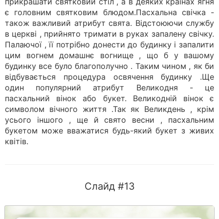
прикрашати святковий стіл , а в деяких країнах ягня
є головним святковим блюдом.Пасхальна свічка -
також важливий атрибут свята. Відстоюючи службу
в церкві , прийнято тримати в руках запалену свічку.
Палаючої , її потрібно донести до будинку і запалити
цим вогнем домашнє вогнище , що б у вашому
будинку все було благополучно . Таким чином , як би
відбувається процедура освячення будинку .Ще
один популярний атрибут Великодня - це
пасхальний вінок або букет. Великодній вінок є
символом вічного життя .Так як Великдень , крім
усього іншого , ще й свято весни , пасхальним
букетом може вважатися будь-який букет з живих
квітів.
Слайд #13