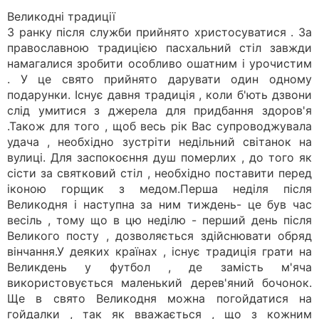
Великодні традиції
З ранку після служби прийнято христосуватися . За
православною традицією пасхальний стіл завжди
намагалися зробити особливо ошатним і урочистим
. У це свято прийнято дарувати один одному
подарунки. Існує давня традиція , коли б'ють дзвони
слід умитися з джерела для придбання здоров'я
.Також для того , щоб весь рік Вас супроводжувала
удача , необхідно зустріти недільний світанок на
вулиці. Для заспокоєння душ померлих , до того як
сісти за святковий стіл , необхідно поставити перед
іконою горщик з медом.Перша неділя після
Великодня і наступна за ним тиждень- це був час
весіль , тому що в цю неділю - перший день після
Великого посту , дозволяється здійснювати обряд
вінчання.У деяких країнах , існує традиція грати на
Великдень у футбол , де замість м'яча
використовується маленький дерев'яний бочонок.
Ще в свято Великодня можна погойдатися на
гойдалки , так як вважається , що з кожним