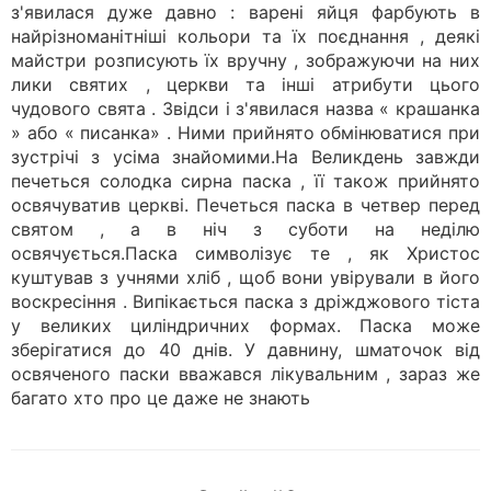
з'явилася дуже давно : варені яйця фарбують в
найрізноманітніші кольори та їх поєднання , деякі
майстри розписують їх вручну , зображуючи на них
лики святих , церкви та інші атрибути цього
чудового свята . Звідси і з'явилася назва « крашанка
» або « писанка» . Ними прийнято обмінюватися при
зустрічі з усіма знайомими.На Великдень завжди
печеться солодка сирна паска , її також прийнято
освячуватив церкві. Печеться паска в четвер перед
святом , а в ніч з суботи на неділю
освячується.Паска символізує те , як Христос
куштував з учнями хліб , щоб вони увірували в його
воскресіння . Випікається паска з дріжджового тіста
у великих циліндричних формах. Паска може
зберігатися до 40 днів. У давнину, шматочок від
освяченого паски вважався лікувальним , зараз же
багато хто про це даже не знають