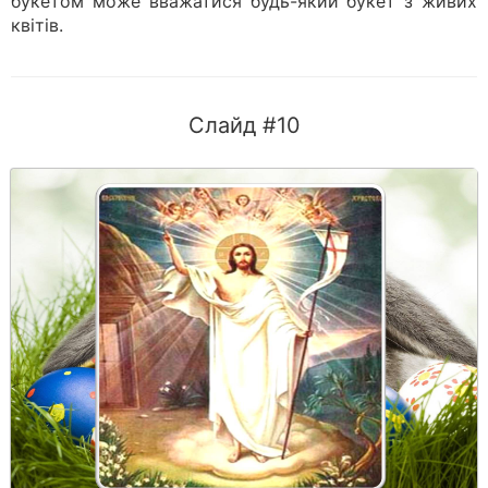
букетом може вважатися будь-який букет з живих
квітів.
Слайд #10