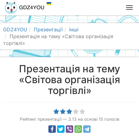
T
o
g
g
GDZ4YOU
Презентації
Інші
l
Презентація на тему «Світова організація
e
торгівлі»
n
a
v
Презентація на тему
i
«Світова організація
g
a
торгівлі»
t
i
o
n
Рейтинг презентації
—
3.13
на основі
15
голосів