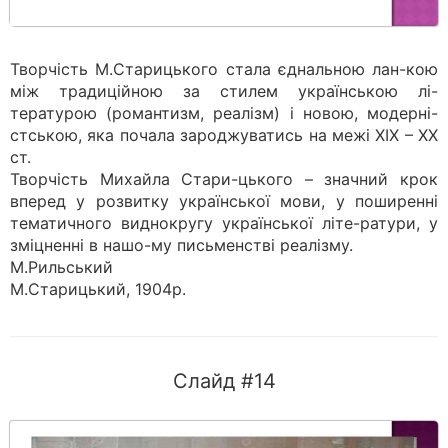
Творчість М.Старицького стала єднальною лан-кою
між традиційною за стилем українською лі-
тературою (романтизм, реалізм) і новою, модерні-
стською, яка почала зароджуватись на межі XIX – XX
ст.
Творчість Михайла Стари-цького – значний крок
вперед у розвитку української мови, у поширенні
тематичного виднокругу української літе-ратури, у
зміцненні в нашо-му письменстві реалізму.
М.Рильський
М.Старицький, 1904р.
Слайд #14