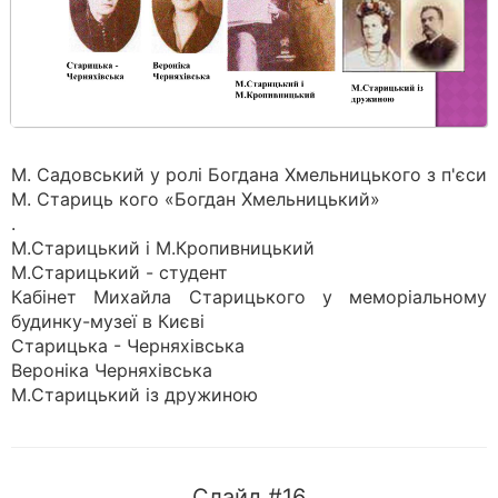
М. Садовський у ролі Богдана Хмельницького з п'єси
М. Стариць кого «Богдан Хмельницький»
.
М.Старицький і М.Кропивницький
М.Старицький - студент
Кабінет Михайла Старицького у меморіальному
будинку-музеї в Києві
Старицька - Черняхівська
Вероніка Черняхівська
М.Старицький із дружиною
Слайд #16