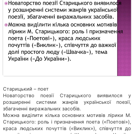
Старицький – поет
Новаторство поезії Старицького виявилося у
розширенні системи жанрів української поезії,
збагаченні виражальних засобів.
Можна виділити кілька основних мотивів лірики М.
Старицького: роль і призначення поета («Поетові»),
краса людських почуттів («Виклик»), співчуття до