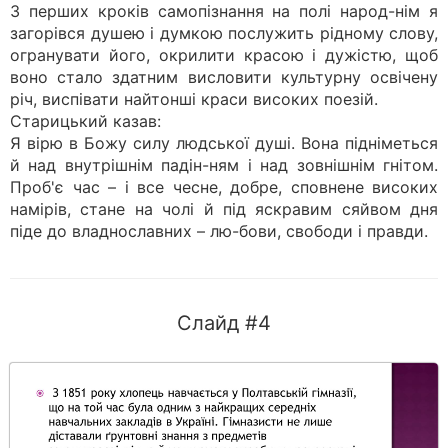
З перших кроків самопізнання на полі народ-нім я
загорівся душею і думкою послужить рідному слову,
огранувати його, окрилити красою і дужістю, щоб
воно стало здатним висловити культурну освічену
річ, виспівати найтонші краси високих поезій.
Старицький казав:
Я вірю в Божу силу людської душі. Вона підніметься
й над внутрішнім падін-ням і над зовнішнім гнітом.
Проб'є час – і все чесне, добре, сповнене високих
намірів, стане на чолі й під яскравим сяйвом дня
піде до владнославних – лю-бови, свободи і правди.
Слайд #4