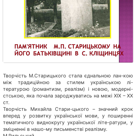
Творчість М.Старицького стала єднальною лан-кою
між традиційною за стилем українською лі-
тературою (романтизм, реалізм) і новою, модерні-
стською, яка почала зароджуватись на межі XIX – XX
ст.
Творчість Михайла Стари-цького – значний крок
вперед у розвитку української мови, у поширенні
тематичного виднокругу української літе-ратури, у
зміцненні в нашо-му письменстві реалізму.
М.Рильський