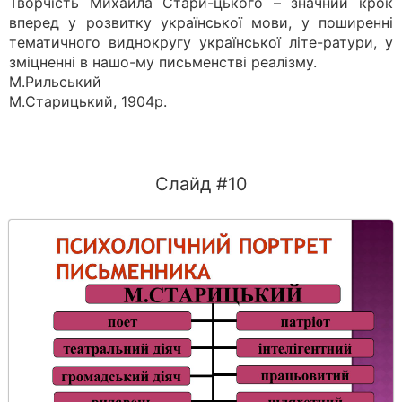
Творчість Михайла Стари-цького – значний крок
вперед у розвитку української мови, у поширенні
тематичного виднокругу української літе-ратури, у
зміцненні в нашо-му письменстві реалізму.
М.Рильський
М.Старицький, 1904р.
Слайд #10