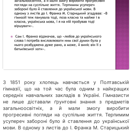
З 1851 року хлопець навчається у Полтавській
гімназії, що на той час була одним з найкращих
середніх навчальних закладів в Україні. Гімназисти
не лише діставали ґрунтовні знання з предметів
загальноосвітніх, а й мали змогу виробити
прогресивні погляди на суспільне життя. Терпимим
усупереч забороні було й ставлення до української
мови. В одному з листів до І. Франка М. Старицький