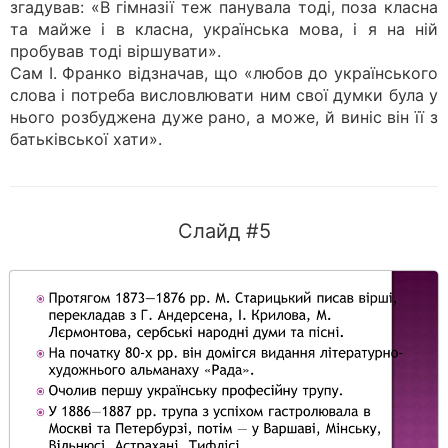
згадував: «В гімназії теж панувала тоді, поза класна
та майже і в класна, українська мова, і я на ній
пробував тоді віршувати».
Сам І. Франко відзначав, що «любов до українського
слова і потреба висловлювати ним свої думки була у
нього розбуджена дуже рано, а може, й виніс він її з
батьківської хати».
Слайд #5