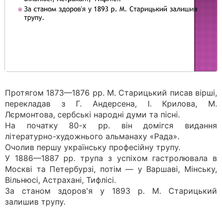
Протягом 1873—1876 pp. M. Старицький писав вірші,
перекладав з Г. Андерсена, І. Крилова, М.
Лєрмонтова, сербські народні думи та пісні.
На початку 80-х pp. він домігся видання
літературно-художнього альманаху «Рада».
Очолив першу українську професійну трупу.
У 1886—1887 pp. трупа з успіхом гастролювала в
Москві та Петербурзі, потім — у Варшаві, Мінську,
Вільнюсі, Астрахані, Тифлісі.
За станом здоров'я у 1893 р. М. Старицький
залишив трупу.