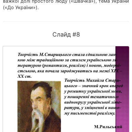
важкої долі простого люду («Швачка»), тема України
(«До України»).
Слайд #8