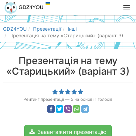
T
o
g
g
GDZ4YOU
Презентації
Інші
l
Презентація на тему «Старицький» (варіант 3)
e
n
a
Презентація на тему
v
«Старицький» (варіант 3)
i
g
a
t
i
Рейтинг презентації
—
5
на основі
1
голосів
o
n
Завантажити презентацію