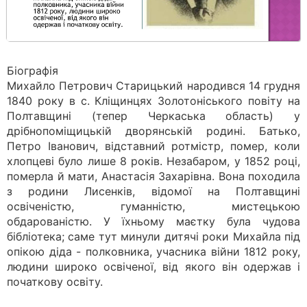
Біографія
Михайло Петрович Старицький народився 14 грудня
1840 року в с. Кліщинцях Золотоніського повіту на
Полтавщині (тепер Черкаська область) у
дрібнопоміщицькій дворянській родині. Батько,
Петро Іванович, відставний ротмістр, помер, коли
хлопцеві було лише 8 років. Незабаром, у 1852 році,
померла й мати, Анастасія Захарівна. Вона походила
з родини Лисенків, відомої на Полтавщині
освіченістю, гуманністю, мистецькою
обдарованістю. У їхньому маєтку була чудова
бібліотека; саме тут минули дитячі роки Михайла під
опікою діда - полковника, учасника війни 1812 року,
людини широко освіченої, від якого він одержав і
початкову освіту.