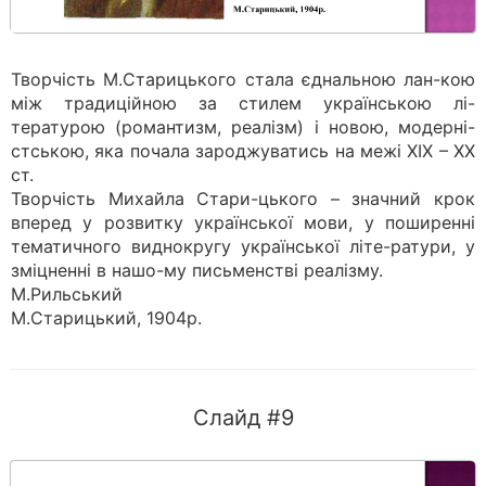
Творчість М.Старицького стала єднальною лан-кою
між традиційною за стилем українською лі-
тературою (романтизм, реалізм) і новою, модерні-
стською, яка почала зароджуватись на межі XIX – XX
ст.
Творчість Михайла Стари-цького – значний крок
вперед у розвитку української мови, у поширенні
тематичного виднокругу української літе-ратури, у
зміцненні в нашо-му письменстві реалізму.
М.Рильський
М.Старицький, 1904р.
Слайд #9