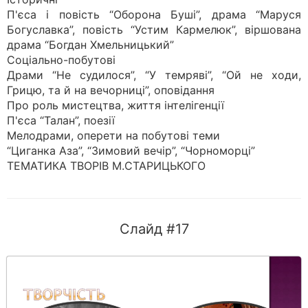
П'єса і повість “Оборона Буші”, драма “Маруся
Богуславка”, повість “Устим Кармелюк”, віршована
драма “Богдан Хмельницький”
Соціально-побутові
Драми “Не судилося”, “У темряві”, “Ой не ходи,
Грицю, та й на вечорниці”, оповідання
Про роль мистецтва, життя інтелігенції
П'єса “Талан”, поезії
Мелодрами, оперети на побутові теми
“Циганка Аза”, “Зимовий вечір”, “Чорноморці”
ТЕМАТИКА ТВОРІВ М.СТАРИЦЬКОГО
Слайд #17