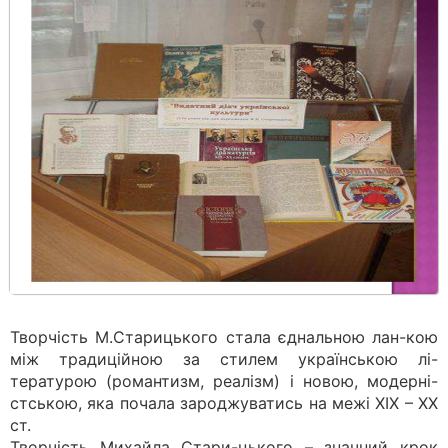
Творчість М.Старицького стала єднальною лан-кою
між традиційною за стилем українською лі-
тературою (романтизм, реалізм) і новою, модерні-
стською, яка почала зароджуватись на межі XIX – XX
ст.
Творчість Михайла Стари-цького – значний крок