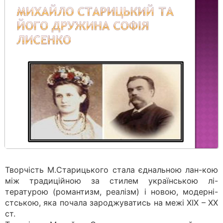
Творчість М.Старицького стала єднальною лан-кою
між традиційною за стилем українською лі-
тературою (романтизм, реалізм) і новою, модерні-
стською, яка почала зароджуватись на межі XIX – XX
ст.