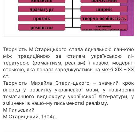
Творчість М.Старицького стала єднальною лан-кою
між традиційною за стилем українською лі-
тературою (романтизм, реалізм) і новою, модерні-
стською, яка почала зароджуватись на межі XIX – XX
ст.
Творчість Михайла Стари-цького – значний крок
вперед у розвитку української мови, у поширенні
тематичного виднокругу української літе-ратури, у
зміцненні в нашо-му письменстві реалізму.
М.Рильський
М.Старицький, 1904р.