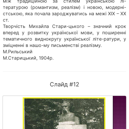
між традиційною за стилем українською лі-
тературою (романтизм, реалізм) і новою, модерні-
стською, яка почала зароджуватись на межі XIX – XX
ст.
Творчість Михайла Стари-цького – значний крок
вперед у розвитку української мови, у поширенні
тематичного виднокругу української літе-ратури, у
зміцненні в нашо-му письменстві реалізму.
М.Рильський
М.Старицький, 1904р.
Слайд #12