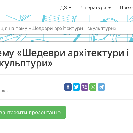
ГДЗ
Література
Презе
ція на тему «Шедеври архітектури і скульптури»
ему «Шедеври архітектури і
кульптури»
осів
вантажити презентацію