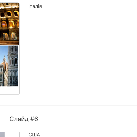
Італія
Слайд #6
США