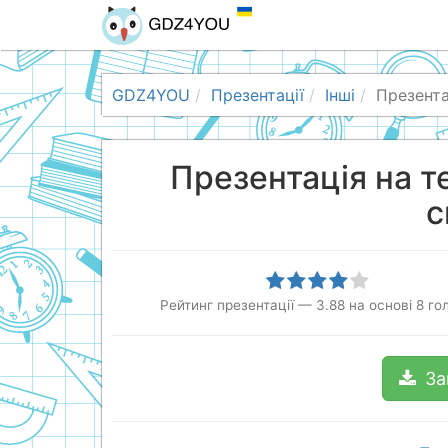
GDZ4YOU
Презентації
Інші
Презента
Презентація на т
с
Рейтинг презентації
—
3.88
на основі
8
гол
За