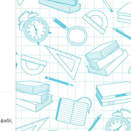
абіі,