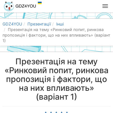
T
o
g
g
GDZ4YOU
Презентації
Інші
l
Презентація на тему «Ринковий попит, ринкова
e
пропозиція і фактори, що на них впливають» (варіант
n
1)
a
v
i
Презентація на тему
g
«Ринковий попит, ринкова
a
t
пропозиція і фактори, що
i
o
на них впливають»
n
(варіант 1)