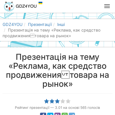
T
o
g
g
GDZ4YOU
Презентації
Інші
l
Презентація на тему «Реклама, как средство
e
продвижения товара на рынок»
n
a
v
Презентація на тему
i
«Реклама, как средство
g
a
продвижения товара на
t
i
рынок»
o
n
Рейтинг презентації
—
3.01
на основі
565
голосів