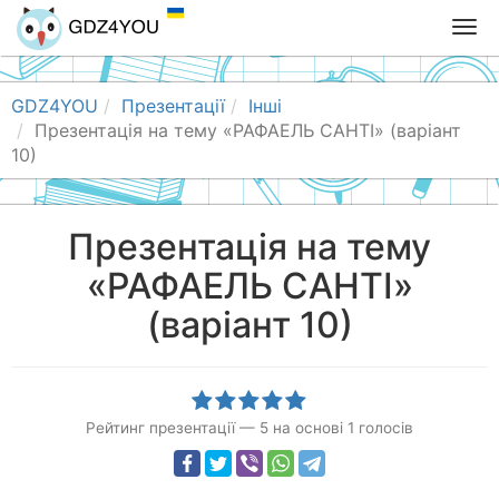
T
o
g
g
GDZ4YOU
Презентації
Інші
l
Презентація на тему «РАФАЕЛЬ САНТІ» (варіант
e
10)
n
a
v
Презентація на тему
i
«РАФАЕЛЬ САНТІ»
g
a
(варіант 10)
t
i
o
n
Рейтинг презентації
—
5
на основі
1
голосів