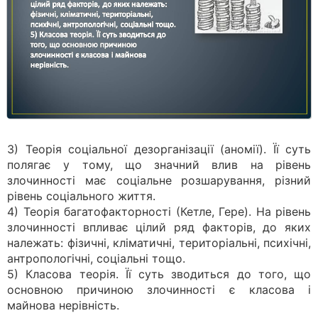
3) Теорія соціальної дезорганізації (аномії). Її суть
полягає у тому, що значний влив на рівень
злочинності має соціальне розшарування, різний
рівень соціального життя.
4) Теорія багатофакторності (Кетле, Гере). На рівень
злочинності впливає цілий ряд факторів, до яких
належать: фізичні, кліматичні, територіальні, психічні,
антропологічні, соціальні тощо.
5) Класова теорія. Її суть зводиться до того, що
основною причиною злочинності є класова і
майнова нерівність.