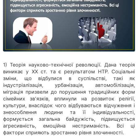
1) Теорія науково-технічної революції. Дана теорія
виникає у XX ст. та є результатом НТР. Соціальні
зміни, що відбулися в суспільстві, такі як
індустріалізація, урбанізація, автомобілізація,
міграція призвели до порушення традиційних форм
сімейних зв'язків, вплинули на розвиток релігії,
культури, внаслідок чого відбуваються відчуження і
знеособлення людини та її індивідуальності,
формується загальна байдужість, підвищується
агресивність, емоційна нестриманість. Всі ці
фактори сприяють зростанню рівня злочинності.