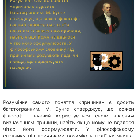
Розуміння самого поняття «причина» є досить
багатогранним. М. Бунге стверджує, що кожен
філософ і вчений користується своїм власним
визначенням причини, навіть якщо йому не вдалося
чітко його сформулювати. У філософському
словнику під причинами розуміють події чи явища,