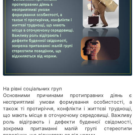
На рівні соціальних груп
Основними причинами протиправних діянь є
несприятливі умови формування особистості, а
також ті протиріччя, конфлікти і життєві труднощі,
що мають місце в оточуючому середовищі. Важливу
роль відіграють і дефекти буденної свідомості,
зокрема притаманні малій групі стереотипи