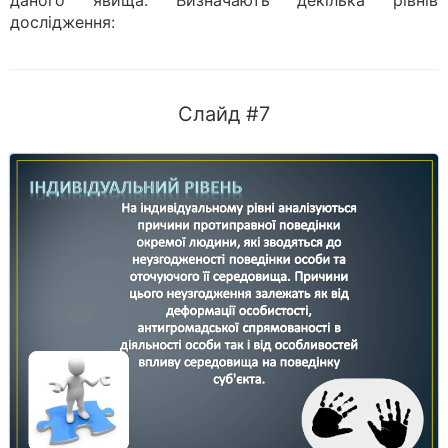
даного явища. Визначають декілька рівнів
дослідження:
Слайд #7