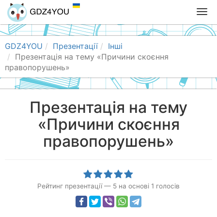
T
o
g
g
GDZ4YOU
Презентації
Інші
l
Презентація на тему «Причини скоєння
e
правопорушень»
n
a
v
Презентація на тему
i
«Причини скоєння
g
a
правопорушень»
t
i
o
n
Рейтинг презентації
—
5
на основі
1
голосів