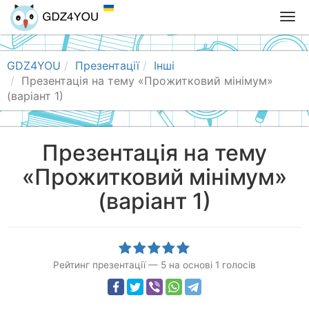
T
o
g
g
GDZ4YOU
Презентації
Інші
l
Презентація на тему «Прожитковий мінімум»
e
(варіант 1)
n
a
v
Презентація на тему
i
«Прожитковий мінімум»
g
a
(варіант 1)
t
i
o
n
Рейтинг презентації
—
5
на основі
1
голосів