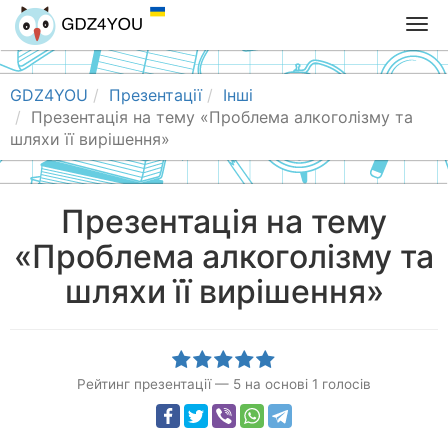
T
o
g
g
GDZ4YOU
Презентації
Інші
l
Презентація на тему «Проблема алкоголізму та
e
шляхи її вирішення»
n
a
v
Презентація на тему
i
«Проблема алкоголізму та
g
a
шляхи її вирішення»
t
i
o
n
Рейтинг презентації
—
5
на основі
1
голосів