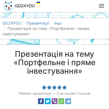
T
o
g
g
GDZ4YOU
Презентації
Інші
l
Презентація на тему «Портфельне і пряме
e
інвестування»
n
a
v
Презентація на тему
i
«Портфельне і пряме
g
a
інвестування»
t
i
o
n
Рейтинг презентації
—
5
на основі
1
голосів