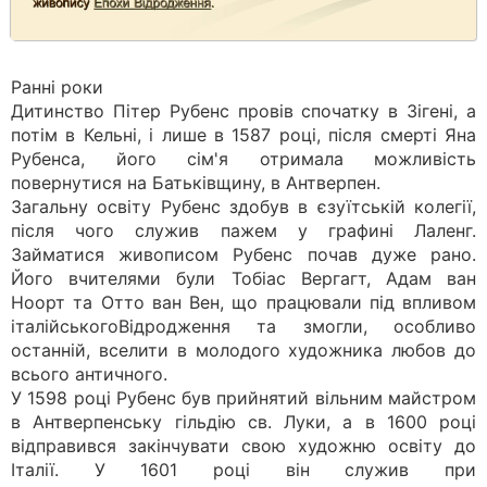
Ранні роки
Дитинство Пітер Рубенс провів спочатку в Зігені, а
потім в Кельні, і лише в 1587 році, після смерті Яна
Рубенса, його сім'я отримала можливість
повернутися на Батьківщину, в Антверпен.
Загальну освіту Рубенс здобув в єзуїтській колегії,
після чого служив пажем у графині Лаленг.
Займатися живописом Рубенс почав дуже рано.
Його вчителями були Тобіас Вергагт, Адам ван
Ноорт та Отто ван Вен, що працювали під впливом
італійськогоВідродження та змогли, особливо
останній, вселити в молодого художника любов до
всього античного.
У 1598 році Рубенс був прийнятий вільним майстром
в Антверпенську гільдію св. Луки, а в 1600 році
відправився закінчувати свою художню освіту до
Італії. У 1601 році він служив при