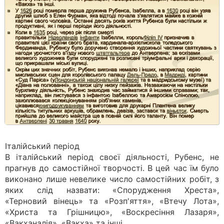
Італійський період
В італійський період своєї діяльності, Рубенс, не
прагнув до самостійної творчості. В цей час їм було
виконано лише невелике число самостійних робіт, з
яких слід назвати: «Спорудження Хреста»,
«Терновий вінець» та «Розп'яття», «Втечу Лота»,
«Христа та Грішницю», «Воскресіння Лазаря»,
«Вакханалія», «Вакха» та інші.