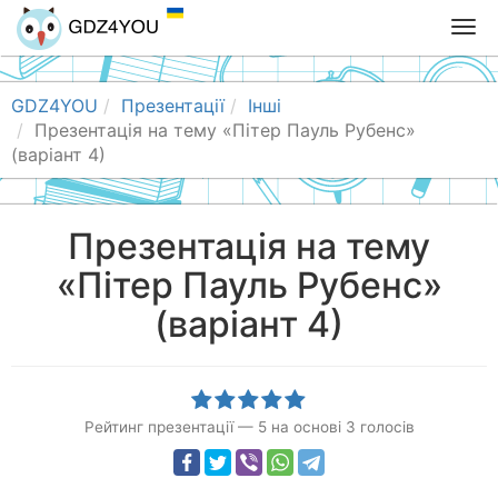
T
o
g
g
GDZ4YOU
Презентації
Інші
l
Презентація на тему «Пітер Пауль Рубенс»
e
(варіант 4)
n
a
v
Презентація на тему
i
«Пітер Пауль Рубенс»
g
a
(варіант 4)
t
i
o
n
Рейтинг презентації
—
5
на основі
3
голосів