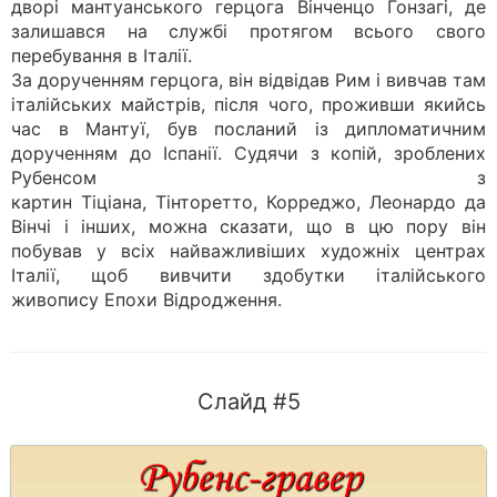
дворі мантуанського герцога Вінченцо Гонзагі, де
залишався на службі протягом всього свого
перебування в Італії.
За дорученням герцога, він відвідав Рим і вивчав там
італійських майстрів, після чого, проживши якийсь
час в Мантуї, був посланий із дипломатичним
дорученням до Іспанії. Судячи з копій, зроблених
Рубенсом з
картин Тіціана, Тінторетто, Корреджо, Леонардо да
Вінчі і інших, можна сказати, що в цю пору він
побував у всіх найважливіших художніх центрах
Італії, щоб вивчити здобутки італійського
живопису Епохи Відродження.
Слайд #5