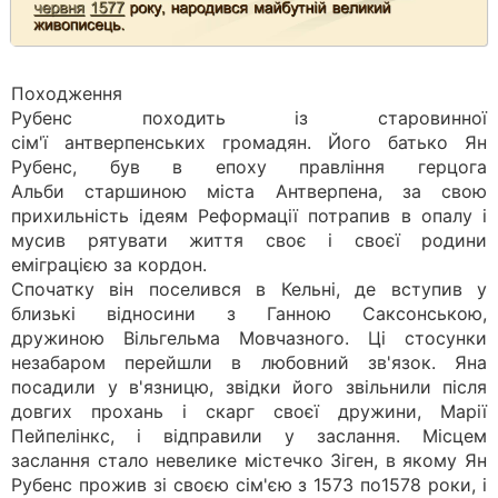
Походження
Рубенс походить із старовинної
сім'ї антверпенських громадян. Його батько Ян
Рубенс, був в епоху правління герцога
Альби старшиною міста Антверпена, за свою
прихильність ідеям Реформації потрапив в опалу і
мусив рятувати життя своє і своєї родини
еміграцією за кордон.
Спочатку він поселився в Кельні, де вступив у
близькі відносини з Ганною Саксонською,
дружиною Вільгельма Мовчазного. Ці стосунки
незабаром перейшли в любовний зв'язок. Яна
посадили у в'язницю, звідки його звільнили після
довгих прохань і скарг своєї дружини, Марії
Пейпелінкс, і відправили у заслання. Місцем
заслання стало невелике містечко Зіген, в якому Ян
Рубенс прожив зі своєю сім'єю з 1573 по1578 роки, і