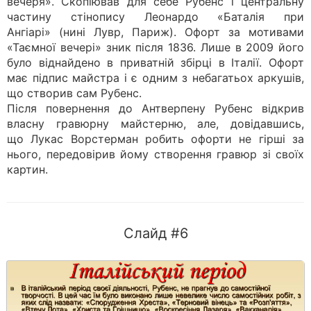
вечеря». Скопіював для себе Рубенс і центральну
частину стінопису Леонардо «Баталія при
Ангіарі» (нині Лувр, Париж). Офорт за мотивами
«Таємної вечері» зник після 1836. Лише в 2009 його
було віднайдено в приватній збірці в Італії. Офорт
має підпис майстра і є одним з небагатьох аркушів,
що створив сам Рубенс.
Після повернення до Антверпену Рубенс відкрив
власну гравюрну майстерню, але, довідавшись,
що Лукас Ворстерман робить офорти не гірші за
нього, передовірив йому створення гравюр зі своїх
картин.
Слайд #6