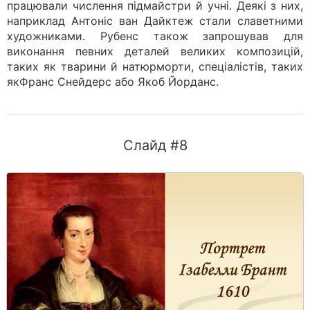
працювали числення підмайстри й учні. Деякі з них,
наприклад Антоніс ван Дайктеж стали славетними
художниками. Рубенс також запрошував для
виконання певних деталей великих композицій,
таких як тварини й натюрморти, спеціалістів, таких
якФранс Снейдерс або Якоб Йорданс.
Слайд #8