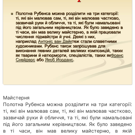
Майстерня
Полотна Рубенса можна розділити на три категорії:
ті, які він малював сам, ті, які він малював частково,
зазвичай руки й обличчя, та ті, які були намальовані
під його загальним керівництвом. Як було заведено
в ті часи, він мав велику майстерню, в якій