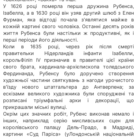
У 1626 році померла перша дружина Рубенса,
Ізабелла, а в 1630 році він узяв другий шлюб з Елен
Фурман, яка відтоді почала з'являтися майже в
кожній картині свого чоловіка. Останні десять років
життя Рубенса були настільки ж продуктивні, як і
перші періоди його діяльності.
Коли в 1635 році, через рік після смерті
правительки Нідерландів інфанти Ізабелли,
корольФіліп IV призначив в правителі цієї країни
свого брата, кардинала-архієпископа толедського
Фердинанда, Рубенсу було доручено створення
художньої частини святкувань з нагоди урочистого
в'їзду нового штатгальтера до Антверпена; за
ескізами великого художника були споруджені та
розписані тріумфальні арки і декорації, що
прикрашали міські вулиці.
Окрім цих значних робіт, Рубенс виконав немало і
інших, наприклад серію мисливських сцен для
королівського палацу Дель-Прадо, в Мадриді,
картини «Суд Паріса» (уЛондонській національній