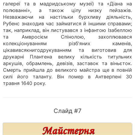
галереї та в мадридському музеї) та «Діана на
полюванні», а також цілу низку пейзажів.
Незважаючи на настільки бурхливу діяльність,
Рубенс знаходив час займатися й іншими справами;
так, наприклад, він листувався з інфантою Ізабеллою
та Амвросієм Спінолою, захоплювався
колекціонуванням різб'яних каменів,
цікавивсякнигодрукуванням та виготовив для
друкарні Плантена велику кількість титульних
аркушів, обрамлень, девізів, заставок та віньєток.
Смерть прийшла до великого майстра ще в повній
силі його таланту. Він помер в Антверпені 30
травня 1640 року.
Слайд #7