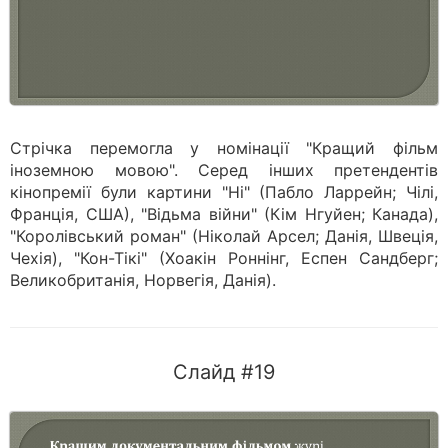
Стрічка перемогла у номінації "Кращий фільм
іноземною мовою". Серед інших претендентів
кінопремії були картини "Ні" (Пабло Ларрейн; Чілі,
Франція, США), "Відьма війни" (Кім Нгуйен; Канада),
"Королівський роман" (Ніколай Арсел; Данія, Швеція,
Чехія), "Кон-Тікі" (Хоакін Роннінг, Еспен Сандберг;
Великобританія, Норвегія, Данія).
Слайд #19