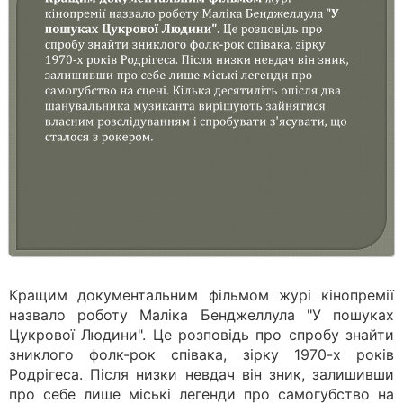
Кращим документальним фільмом журі кінопремії
назвало роботу Маліка Бенджеллула "У пошуках
Цукрової Людини". Це розповідь про спробу знайти
зниклого фолк-рок співака, зірку 1970-х років
Родрігеса. Після низки невдач він зник, залишивши
про себе лише міські легенди про самогубство на