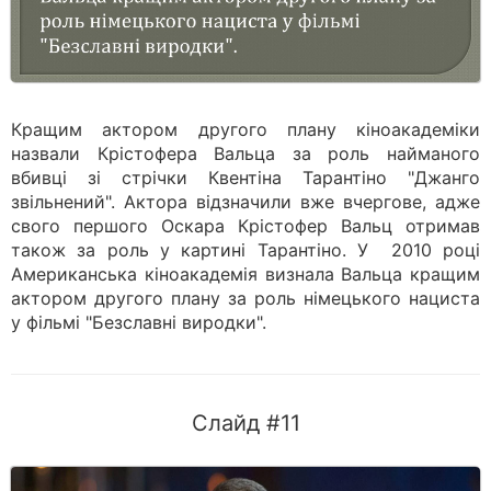
Кращим актором другого плану кіноакадеміки
назвали Крістофера Вальца за роль найманого
вбивці зі стрічки Квентіна Тарантіно "Джанго
звільнений". Актора відзначили вже вчергове, адже
свого першого Оскара Крістофер Вальц отримав
також за роль у картині Тарантіно. У 2010 році
Американська кіноакадемія визнала Вальца кращим
актором другого плану за роль німецького нациста
у фільмі "Безславні виродки".
Слайд #11