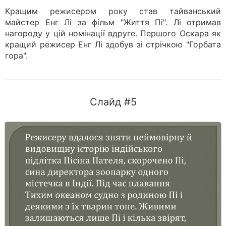
Кращим режисером року став тайванський
майстер Енг Лі за фільм "Життя Пі". Лі отримав
нагороду у цій номінації вдруге. Першого Оскара як
кращий режисер Енг Лі здобув зі стрічкою "Горбата
гора".
Слайд #5