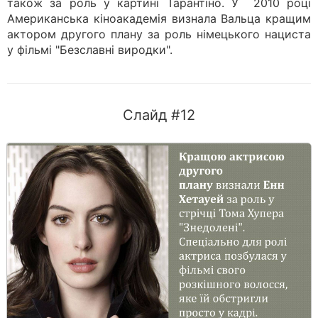
також за роль у картині Тарантіно. У 2010 році
Американська кіноакадемія визнала Вальца кращим
актором другого плану за роль німецького нациста
у фільмі "Безславні виродки".
Слайд #12