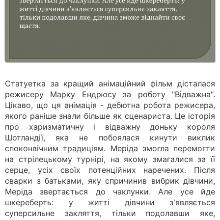
Статуетка за кращий анімаційний фільм дісталася
режисеру Марку Ендрюсу за роботу "Відважна".
Цікаво, що ця анімація - дебютна робота режисера,
якого раніше знали більше як сценариста. Це історія
про харизматичну і відважну доньку короля
Шотландії, яка не побоялася кинути виклик
споконвічним традиціям. Меріда змогла перемогти
на стрілецькому турнірі, на якому змагалися за її
серце, усіх своїх потенційних наречених. Після
сварки з батьками, яку спричинив вибрик дівчини,
Меріда звертається до чаклунки. Але усе йде
шкереберть: у житті дівчини з'являється
суперсильне закляття, тільки подолавши яке,