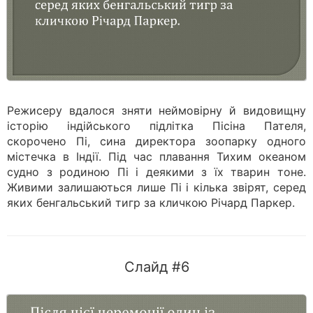
Режисеру вдалося зняти неймовірну й видовищну
історію індійського підлітка Пісіна Пателя,
скорочено Пі, сина директора зоопарку одного
містечка в Індії. Під час плавання Тихим океаном
судно з родиною Пі і деякими з їх тварин тоне.
Живими залишаються лише Пі і кілька звірят, серед
яких бенгальський тигр за кличкою Річард Паркер.
Слайд #6