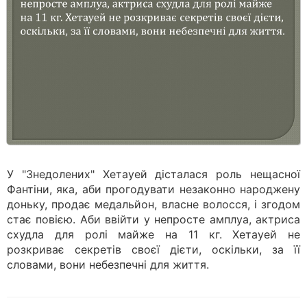
У "Знедолених" Хетауей дісталася роль нещасної
Фантіни, яка, аби прогодувати незаконно народжену
доньку, продає медальйон, власне волосся, і згодом
стає повією. Аби ввійти у непросте амплуа, актриса
схудла для ролі майже на 11 кг. Хетауей не
розкриває секретів своєї дієти, оскільки, за її
словами, вони небезпечні для життя.