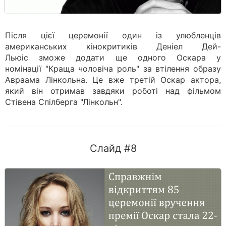
Після цієї церемонії один із улюбленців
американських кінокритиків Деніел Дей-
Льюіс зможе додати ще одного Оскара у
номінації "Краща чоловіча роль" за втілення образу
Авраама Лінкольна. Це вже третій Оскар актора,
який він отримав завдяки роботі над фільмом
Стівена Спілберга "Лінкольн".
Слайд #8