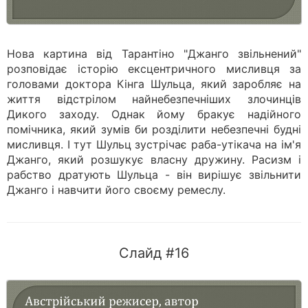
Нова картина від Тарантіно "Джанго звільнений"
розповідає історію ексцентричного мисливця за
головами доктора Кінга Шульца, який заробляє на
життя відстрілом найнебезпечніших злочинців
Дикого заходу. Однак йому бракує надійного
помічника, який зумів би розділити небезпечні будні
мисливця. І тут Шульц зустрічає раба-утікача на ім'я
Джанго, який розшукує власну дружину. Расизм і
рабство дратують Шульца - він вирішує звільнити
Джанго і навчити його своєму ремеслу.
Слайд #16