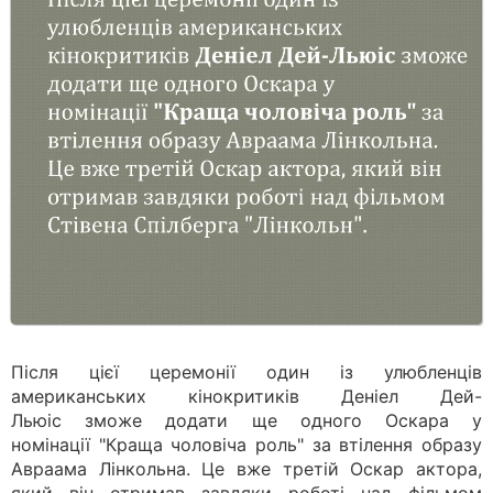
Після цієї церемонії один із улюбленців
американських кінокритиків Деніел Дей-
Льюіс зможе додати ще одного Оскара у
номінації "Краща чоловіча роль" за втілення образу
Авраама Лінкольна. Це вже третій Оскар актора,