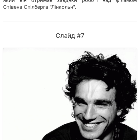
який він отримав завдяки роботі над фільмом
Стівена Спілберга "Лінкольн".
Слайд #7