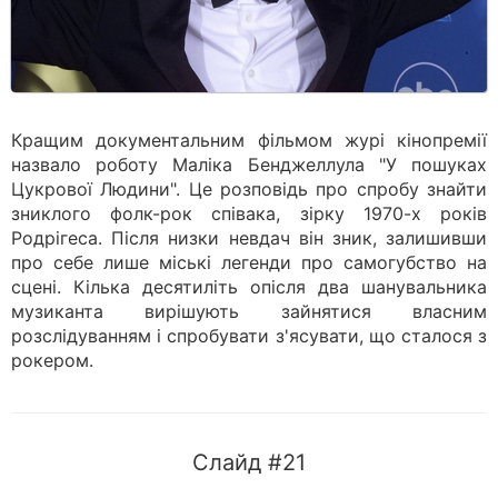
Кращим документальним фільмом журі кінопремії
назвало роботу Маліка Бенджеллула "У пошуках
Цукрової Людини". Це розповідь про спробу знайти
зниклого фолк-рок співака, зірку 1970-х років
Родрігеса. Після низки невдач він зник, залишивши
про себе лише міські легенди про самогубство на
сцені. Кілька десятиліть опісля два шанувальника
музиканта вирішують зайнятися власним
розслідуванням і спробувати з'ясувати, що сталося з
рокером.
Слайд #21