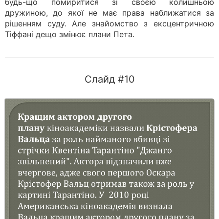
будь-що помиритися зі своєю колишньою
дружиною, до якої не має права наближатися за
рішенням суду. Але знайомство з ексцентричною
Тіффані дещо змінює плани Пета.
Слайд #10