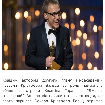
Кращим актором другого плану кіноакадеміки
назвали Крістофера Вальца за роль найманого
вбивці зі стрічки Квентіна Тарантіно "Джанго
звільнений". Актора відзначили вже вчергове, адже
свого першого Оскара Крістофер Вальц отримав