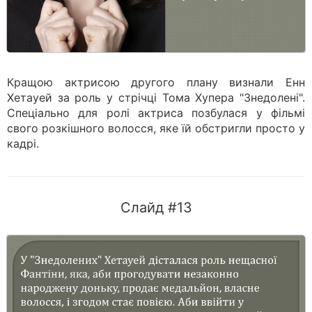
Кращою актрисою другого плану визнали Енн
Хетауей за роль у стрічці Тома Хупера "Знедолені".
Спеціально для ролі актриса позбулася у фільмі
свого розкішного волосся, яке їй обстригли просто у
кадрі.
Слайд #13