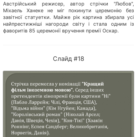
Австрійський режисер, автор стрічки "Любов",
Міхаель Ханеке не міг покинути церемонію без
завітної статуетки. Майже рік картина збирала усі
найпрестижніші нагороди світу і стала одним із
фаворитів 85 церемонії вручення премії Оскар.
Слайд #18