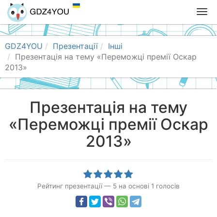
T
o
g
g
GDZ4YOU
Презентації
Інші
l
Презентація на тему «Переможці премії Оскар
e
2013»
n
a
v
Презентація на тему
i
«Переможці премії Оскар
g
a
2013»
t
i
o
n
Рейтинг презентації
—
5
на основі
1
голосів