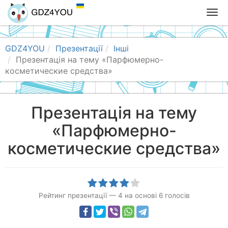
T
o
g
g
GDZ4YOU
Презентації
Інші
l
Презентація на тему «Парфюмерно-
e
косметические средства»
n
a
v
Презентація на тему
i
«Парфюмерно-
g
a
косметические средства»
t
i
o
n
Рейтинг презентації
—
4
на основі
6
голосів