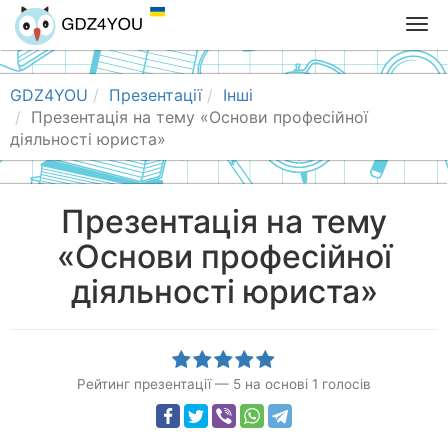
T
o
g
g
GDZ4YOU
Презентації
Інші
l
Презентація на тему «Основи професійної
e
діяльності юриста»
n
a
v
Презентація на тему
i
«Основи професійної
g
a
діяльності юриста»
t
i
o
n
Рейтинг презентації
—
5
на основі
1
голосів