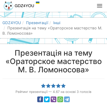
T
o
g
g
GDZ4YOU
Презентації
Інші
l
Презентація на тему «Ораторское мастерство М.
e
В. Ломоносова»
n
a
v
Презентація на тему
i
«Ораторское мастерство
g
a
М. В. Ломоносова»
t
i
o
n
Рейтинг презентації
—
4.67
на основі
3
голосів