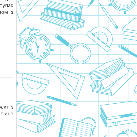
ступає
зом з
ракт з
тійне