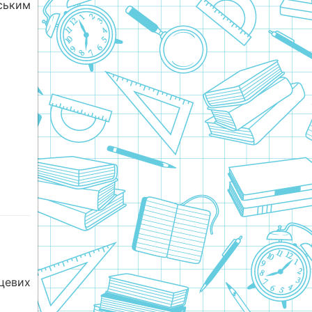
ським
цевих