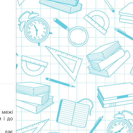
 межі
м і до
" дає