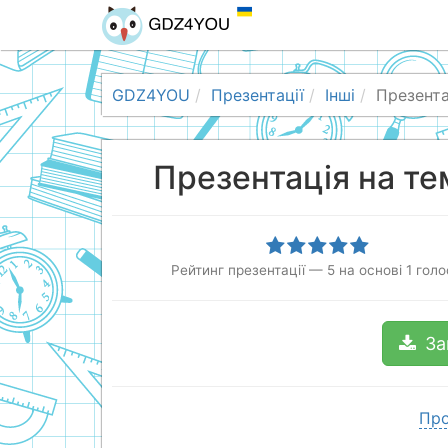
GDZ4YOU
Презентації
Інші
Презента
Презентація на те
Рейтинг презентації
—
5
на основі
1
голо
За
Про