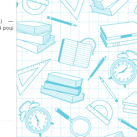
.) —
4 році