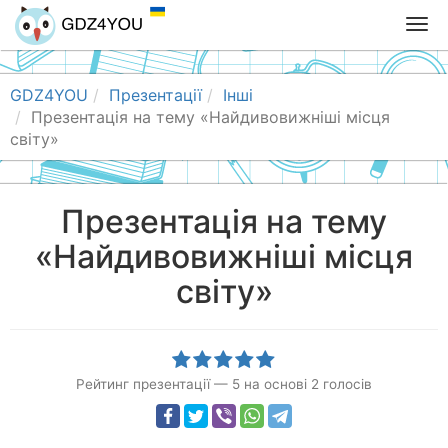
T
o
g
g
GDZ4YOU
Презентації
Інші
l
Презентація на тему «Найдивовижніші місця
e
світу»
n
a
v
Презентація на тему
i
«Найдивовижніші місця
g
a
світу»
t
i
o
n
Рейтинг презентації
—
5
на основі
2
голосів