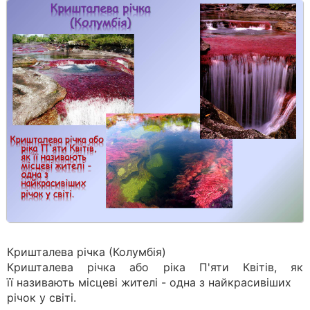
Кришталева річка (Колумбія)
Кришталева річка або ріка П'яти Квітів, як
її називають місцеві жителі - одна з найкрасивіших
річок у світі.