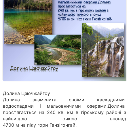
Долина Цзючжайгоу
Долина знаменита своїми каскадними
водоспадами і мальовничими озерами.Долина
простягається на 240 кв. км в гірському районі з
найвищою точкою впонад
4700 м на піку гори Ганзігонгай.