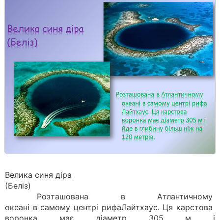
Велика синя діра
(Беліз)
Розташована в Атлантичному
океані в самому центрі рифаЛайтхаус. Ця карстова
воронка має діаметр 305 м і