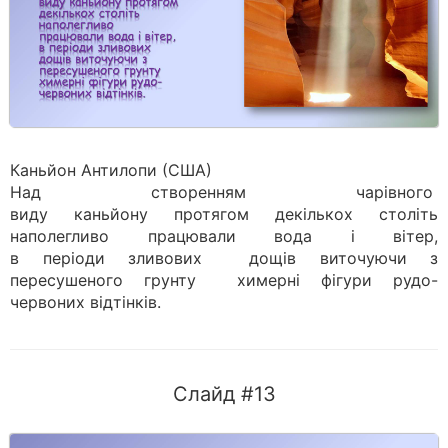
Каньйон Антилопи (США)
Над створенням чарівного
виду каньйону протягом декількох століть
наполегливо працювали вода і вітер,
в періоди зливових дощів виточуючи з
пересушеного грунту химерні фігури рудо-
червоних відтінків.
Слайд #13