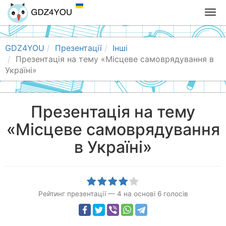
T
o
g
g
GDZ4YOU
Презентації
Інші
l
Презентація на тему «Місцеве самоврядування в
e
Україні»
n
a
v
Презентація на тему
i
«Місцеве самоврядування
g
a
в Україні»
t
i
o
n
Рейтинг презентації
—
4
на основі
6
голосів