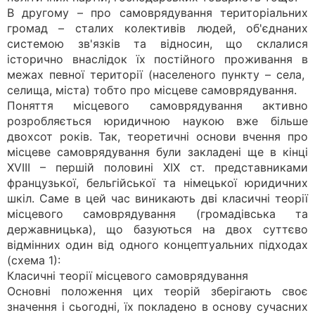
В другому – про самоврядування територіальних
громад – сталих колективів людей, об'єднаних
системою зв'язків та відносин, що склалися
історично внаслідок їх постійного проживання в
межах певної території (населеного пункту – села,
селища, міста) тобто про місцеве самоврядування.
Поняття місцевого самоврядування активно
розробляється юридичною наукою вже більше
двохсот років. Так, теоретичні основи вчення про
місцеве самоврядування були закладені ще в кінці
ХVІІІ – першій половині ХІХ ст. представниками
французької, бельгійської та німецької юридичних
шкіл. Саме в цей час виникають дві класичні теорії
місцевого самоврядування (громадівська та
державницька), що базуються на двох суттєво
відмінних один від одного концептуальних підходах
(схема 1):
Класичні теорії місцевого самоврядування
Основні положення цих теорій зберігають своє
значення і сьогодні, їх покладено в основу сучасних