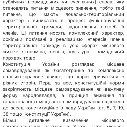
публічних (громадських чи суспільних) справ, яку
становлять питання місцевого значення, тобто такі
питання, що мають локально-територіальний
характер і виникають в процесі функціонування
територіальної громади, задоволення потреб її
членів. Ці питання носять комплексний характер,
оскільки пов'язані з реалізацією інтересів членів
територіальної громади в усіх сферах місцевого
життя: економіка, освіта, культура, громадський
порядок тощо.
Конституція України розглядає місцеве
самоврядування як багатогранне та комплексне
політико-правове явище, що характеризується з
різних сторін. Перш за все, конституційні норми
закріплюють місцеве самоврядування як важливу
форму народовладдя, а принцип визнання та
гарантованості місцевого самоврядування віднесено
до засад конституційного ладу України (ст. 5, 7, 19,
38 тощо Конституції України).
Більш детальне визначення місцевого
самоврядування дається в Законі “Про місцеве