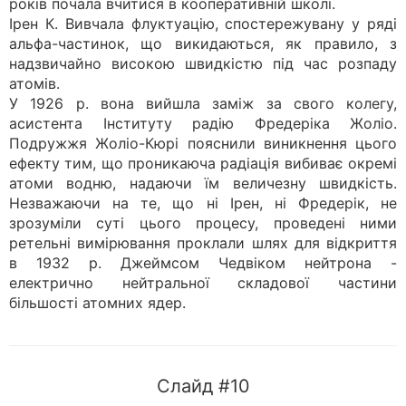
років почала вчитися в кооперативній школі.
Ірен К. Вивчала флуктуацію, спостережувану у ряді
альфа-частинок, що викидаються, як правило, з
надзвичайно високою швидкістю під час розпаду
атомів.
У 1926 р. вона вийшла заміж за свого колегу,
асистента Інституту радію Фредеріка Жоліо.
Подружжя Жоліо-Кюрі пояснили виникнення цього
ефекту тим, що проникаюча радіація вибиває окремі
атоми водню, надаючи їм величезну швидкість.
Незважаючи на те, що ні Ірен, ні Фредерік, не
зрозуміли суті цього процесу, проведені ними
ретельні вимірювання проклали шлях для відкриття
в 1932 р. Джеймсом Чедвіком нейтрона -
електрично нейтральної складової частини
більшості атомних ядер.
Слайд #10