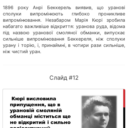
1896 року Анрі Беккерель виявив, що уранові
сполуки випромінюють глибоко проникливе
випромінювання. Незабаром Марія Кюрі зробила
набагато важливіше відкриття: уранова руда, відома
під назвою уранової смоляної обманки, випускає
сильніше випромінювання Беккереля, ніж сполуки
урану і торію, і, принаймні, в чотири рази сильніше,
ніж чистий уран.
Слайд #12