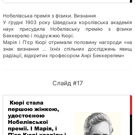
Нобелівська премія з фізики. Визнання
У грудні 1903 року Шведська королівська академія
наук присудила Нобелівську премію з фізики
Беккерелю і подружжю Кюрі.
Марія і П'єр Кюрі отримали половину нагороди «на
знак визнання … їхніх спільних досліджень явищ
радіації, відкритих професором Анрі Беккерелем»
Слайд #17