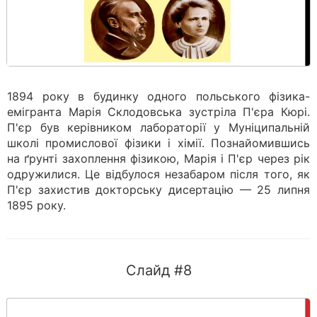
1894 року в будинку одного польського фізика-
емігранта Марія Склодовська зустріла П'єра Кюрі.
П'єр був керівником лабораторії у Муніципальній
школі промислової фізики і хімії. Познайомившись
на ґрунті захоплення фізикою, Марія і П'єр через рік
одружилися. Це відбулося незабаром після того, як
П'єр захистив докторську дисертацію — 25 липня
1895 року.
Слайд #8