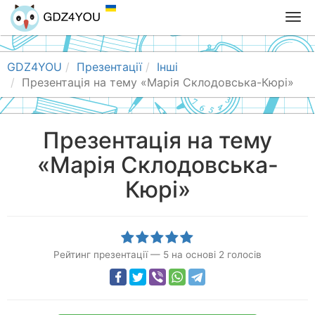
T
o
g
g
GDZ4YOU
Презентації
Інші
l
Презентація на тему «Марія Склодовська-Кюрі»
e
n
a
Презентація на тему
v
«Марія Склодовська-
i
g
Кюрі»
a
t
i
o
n
Рейтинг презентації
—
5
на основі
2
голосів