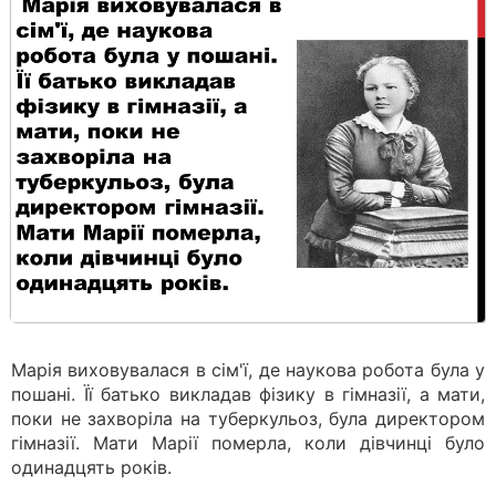
Марія виховувалася в сім'ї, де наукова робота була у
пошані. Її батько викладав фізику в гімназії, а мати,
поки не захворіла на туберкульоз, була директором
гімназії. Мати Марії померла, коли дівчинці було
одинадцять років.