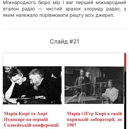
Міжнародного бюро мір і ваг перший міжнародний
еталон радію — чистий зразок хлориду радію, з
яким належало порівнювати решту всіх джерел.
Слайд #21