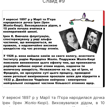
Слайд #9
У вересні 1897 р у Марії та П'єра народилася дочка
Ірен (Ірен Жоліо-Кюрі). Виховувалася дідом, в 10