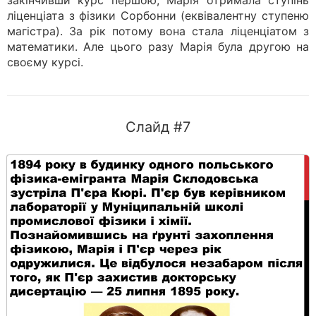
закінчивши курс першою, Марія отримала ступінь
ліценціата з фізики Сорбонни (еквівалентну ступеню
магістра). За рік потому вона стала ліценціатом з
математики. Але цього разу Марія була другою на
своєму курсі.
Слайд #7