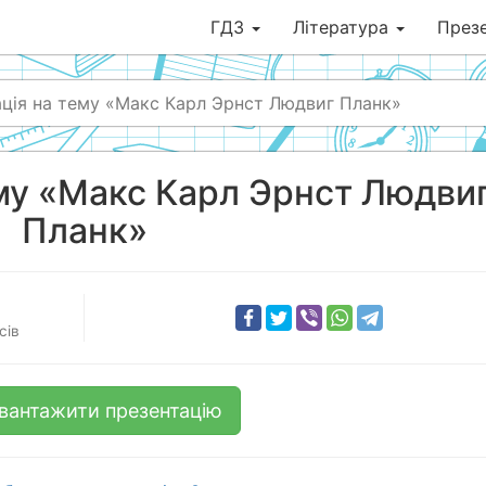
ГДЗ
Література
Презе
ція на тему «Макс Карл Эрнст Людвиг Планк»
му «Макс Карл Эрнст Людви
Планк»
сів
вантажити презентацію