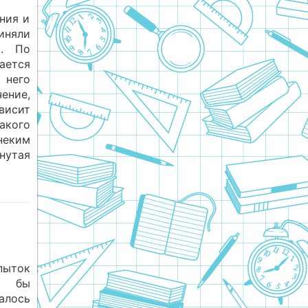
ния и
иняли
о. По
ается
 него
ение,
висит
акого
еким
нутая
пыток
а бы
алось