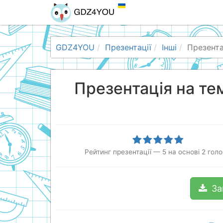
GDZ4YOU
Презентації
Інші
Презента
Презентація на те
Рейтинг презентації
—
5
на основі
2
голо
За