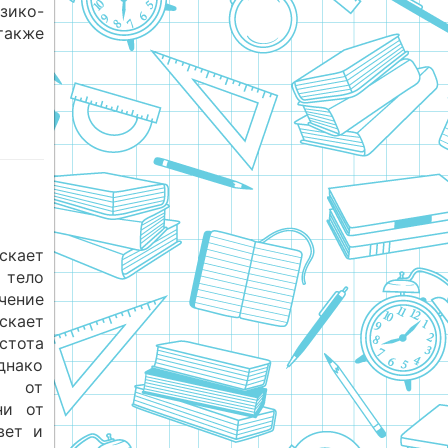
зико-
также
скает
 тело
ение
скает
стота
днако
о от
ни от
вет и