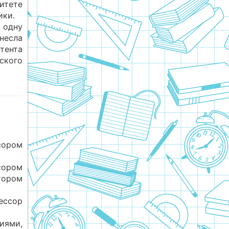
тете
ики.
 одну
несла
ента
кого
сором
сором
тором
ессор
иями,