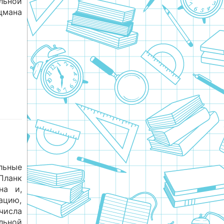
льной
цмана
льные
Планк
на и,
ацию,
числа
льной