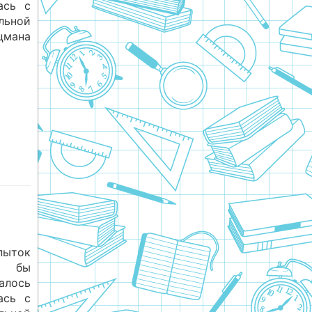
ась с
льной
цмана
пыток
а бы
алось
ась с