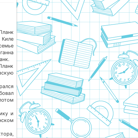
Планк
Киле
семье
ганна
анк.
 Планк
вскую
рался
бовал
потом
ику и
нском
ктора,