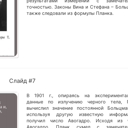
результатами измерений с замечате
точностью. Законы Вина и Стефана – Боль
также следовали из формулы Планка.
Слайд #7
В 1901 г., опираясь на эксперимента
данные по излучению черного тела, 
вычислил значение постоянной Больцма
используя другую известную информ
получил число Авогадро. Исходя из 
Авогадро, Планк сумел с замечате