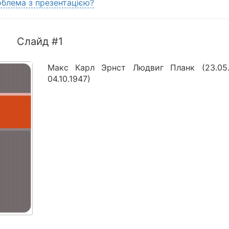
блема з презентацією?
Слайд #1
Макс Карл Эрнст Людвиг Планк (23.05.
04.10.1947)