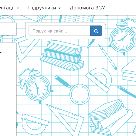
нтації
Підручники
Допомога ЗСУ
г