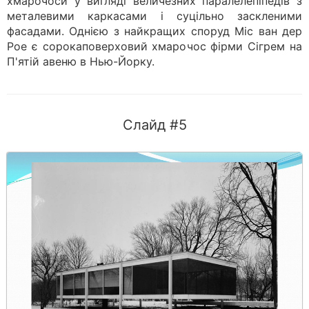
хмарочоси у вигляді величезних паралелепіпедів з
металевими каркасами і суцільно заскленими
фасадами. Однією з найкращих споруд Міс ван дер
Рое є сорокаповерховий хмарочос фірми Сігрем на
П'ятій авеню в Нью-Йорку.
Слайд #5