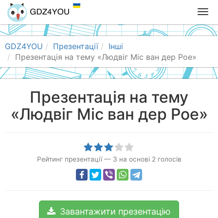
T
o
g
g
GDZ4YOU
Презентації
Інші
l
Презентація на тему «Людвіг Міс ван дер Рое»
e
n
a
Презентація на тему
v
«Людвіг Міс ван дер Рое»
i
g
a
t
i
Рейтинг презентації
—
3
на основі
2
голосів
o
n
Завантажити презентацію