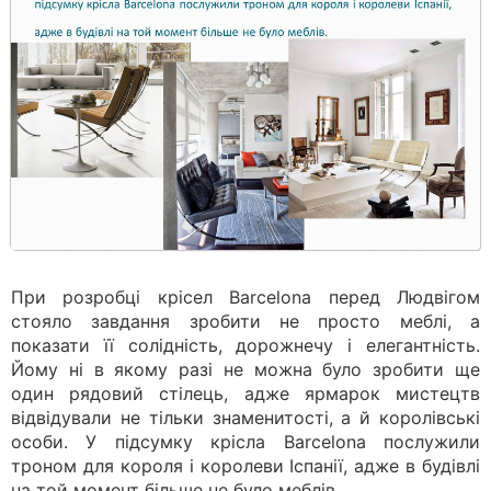
При розробці крісел Barcelona перед Людвігом
стояло завдання зробити не просто меблі, а
показати її солідність, дорожнечу і елегантність.
Йому ні в якому разі не можна було зробити ще
один рядовий стілець, адже ярмарок мистецтв
відвідували не тільки знаменитості, а й королівські
особи. У підсумку крісла Barcelona послужили
троном для короля і королеви Іспанії, адже в будівлі
на той момент більше не було меблів.