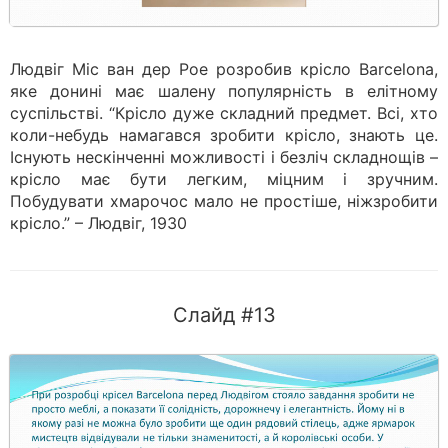
Людвіг Міс ван дер Рое розробив крісло Barcelona,
яке донині має шалену популярність в елітному
суспільстві. “Крісло дуже складний предмет. Всі, хто
коли-небудь намагався зробити крісло, знають це.
Існують нескінченні можливості і безліч складнощів –
крісло має бути легким, міцним і зручним.
Побудувати хмарочос мало не простіше, ніжзробити
крісло.” – Людвіг, 1930
Слайд #13