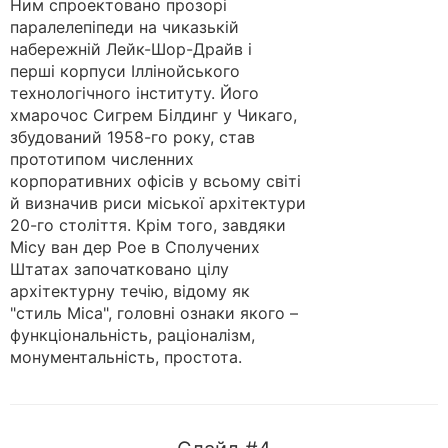
Ним спроектовано прозорі
паралелепіпеди на чиказькій
набережній Лейк-Шор-Драйв і
перші корпуси Іллінойського
технологічного інституту. Його
хмарочос Сигрем Білдинг у Чикаго,
збудований 1958-го року, став
прототипом численних
корпоративних офісів у всьому світі
й визначив риси міської архітектури
20-го століття. Крім того, завдяки
Місу ван дер Рое в Сполучених
Штатах започатковано цілу
архітектурну течію, відому як
"стиль Міса", головні ознаки якого –
функціональність, раціоналізм,
монументальність, простота.