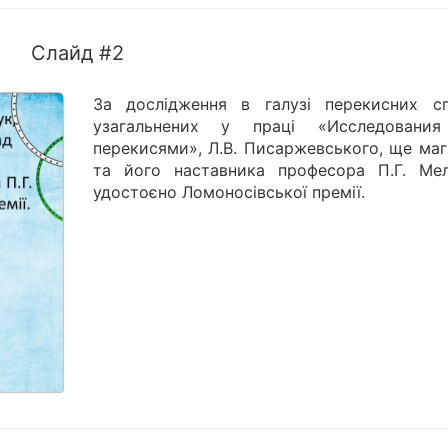
Слайд #2
За дослідження в галузі перекисних сп
узагальнених у праці «Исследовани
перекисями», Л.В. Писаржевського, ще маг
та його наставника професора П.Г. Мел
удостоєно Ломоносівської премії.