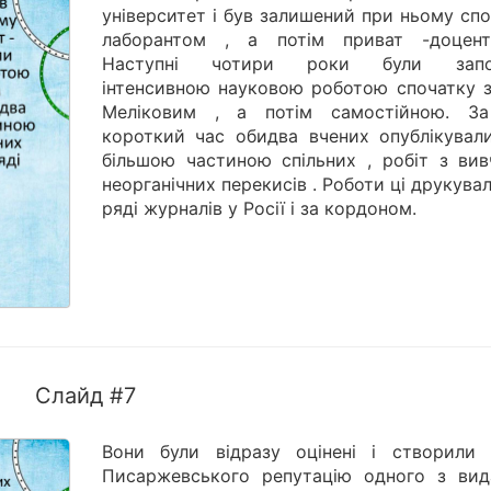
університет і був залишений при ньому сп
лаборантом , а потім приват -доцен
Наступні чотири роки були запов
інтенсивною науковою роботою спочатку з 
Меліковим , а потім самостійною. З
короткий час обидва вчених опублікували
більшою частиною спільних , робіт з вив
неорганічних перекисів . Роботи ці друкува
ряді журналів у Росії і за кордоном.
Слайд #7
Вони були відразу оцінені і створили 
Писаржевського репутацію одного з вид