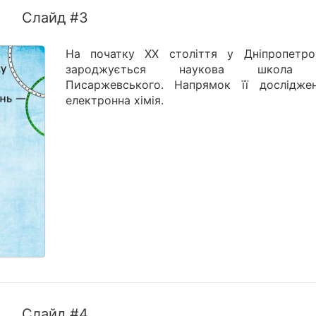
Слайд #3
На початку XX століття у Дніпропетро
зароджується наукова школа 
Писаржевського. Напрямок її дослідж
електронна хімія.
Слайд #4