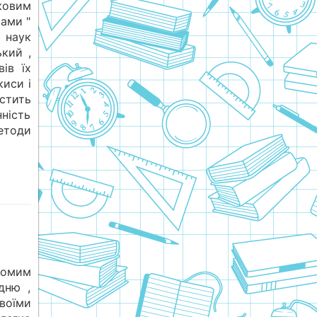
іковим
ами "
 наук
кий ,
ів їх
киси і
істить
нність
етоди
омим
дню ,
воїми