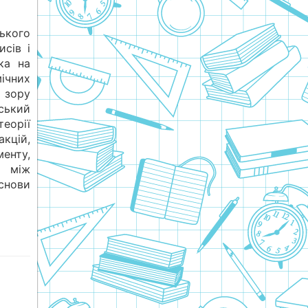
ького
сів і
ка на
ічних
 зору
ський
орії
кцій,
енту,
у між
снови