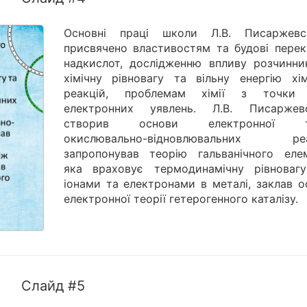
Основні праці школи Л.В. Писаржевс
присвячено властивостям та будові переки
надкислот, дослідженню впливу розчинни
хімічну рівновагу та вільну енергію хім
реакцій, проблемам хімії з точки
електронних уявлень. Л.В. Писаржев
створив основи електронної те
окислювально-відновлювальних реа
запропонував теорію гальванічного елем
яка враховує термодинамічну рівноваг
іонами та електронами в металі, заклав о
електронної теорії гетерогенного каталізу.
Слайд #5