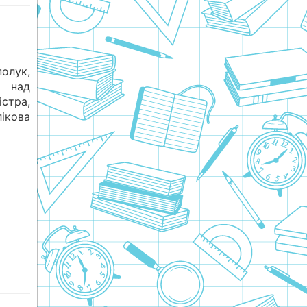
олук,
я над
істра,
ікова