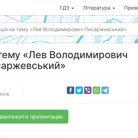
ГДЗ
Література
Презе
ація на тему «Лев Володимирович Писаржевський»
 тему «Лев Володимирович
саржевський»
лосів
вантажити презентацію