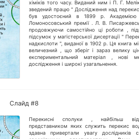
хіміків того часу. Виданий ним і П. Г. Мел
зведений працю " Дослідження над перекис
був удостоєний в 1899 р. Академією
Ломоносовський премії . Л. В. Писаржевсь
продовжуючи самостійно ці роботи , підв
підсумок у магістерської дисертації " Пере
надкислоти ", виданої в 1902 р. Ця книга м
величезний , що зберіг і зараз велику ці
експериментальний матеріал , нові м
дослідження і широкі узагальнення.
Слайд #8
Перекисні сполуки , найбільш від
представником яких служить перекис во
здавна привертали увагу дослідників с