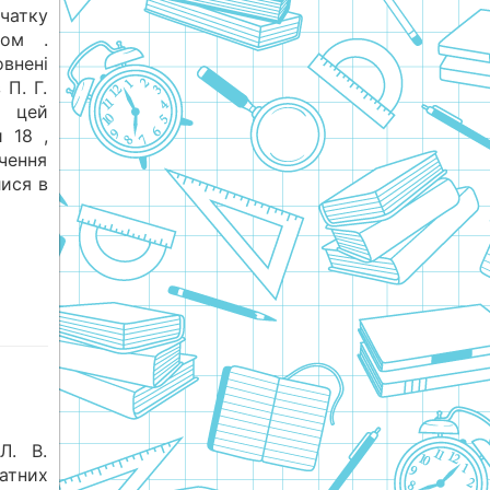
очатку
том .
нені
П. Г.
а цей
 18 ,
чення
лися в
Л. В.
атних