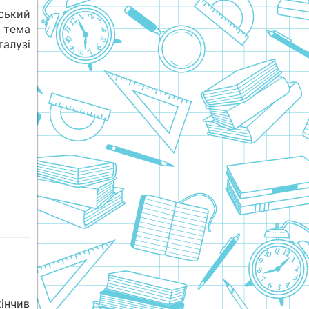
ський
 тема
алузі
інчив