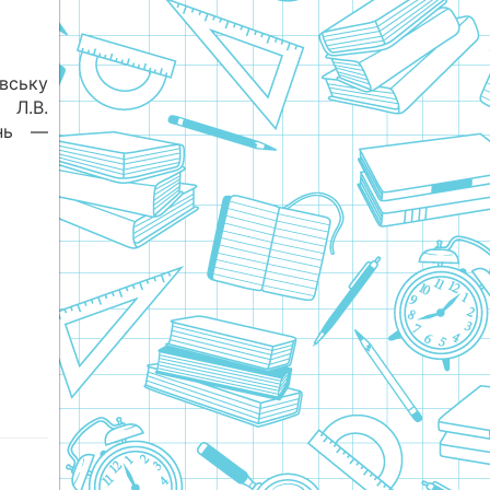
вську
Л.В.
ень —