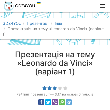
T
o
g
g
GDZ4YOU
Презентації
Інші
l
Презентація на тему «Leonardo da Vinci» (варіант
e
1)
n
a
v
Презентація на тему
i
«Leonardo da Vinci»
g
a
(варіант 1)
t
i
o
n
Рейтинг презентації
—
3.17
на основі
6
голосів