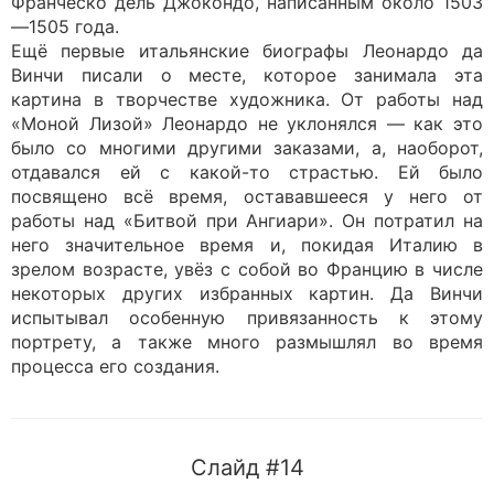
Франческо дель Джокондо, написанным около 1503
—1505 года.
Ещё первые итальянские биографы Леонардо да
Винчи писали о месте, которое занимала эта
картина в творчестве художника. От работы над
«Моной Лизой» Леонардо не уклонялся — как это
было со многими другими заказами, а, наоборот,
отдавался ей с какой-то страстью. Ей было
посвящено всё время, остававшееся у него от
работы над «Битвой при Ангиари». Он потратил на
него значительное время и, покидая Италию в
зрелом возрасте, увёз с собой во Францию в числе
некоторых других избранных картин. Да Винчи
испытывал особенную привязанность к этому
портрету, а также много размышлял во время
процесса его создания.
Слайд #14