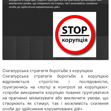
Сінгапурська стратегія боротьби з корупцією
Сінгапурська стратегія боротьби з корупцією
відрізняється строгістю і послідовністю,
грунтуючись на «логіці в контролі за корупцією»:
«спроби викоренити корупцію повинні грунтуватися
на прагненні мінімізувати або виключити умови, що
створюють як стимул, так і можливість схилення
особи до здійснення корумпованих дій».