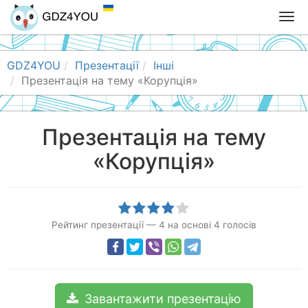
T
o
g
g
GDZ4YOU
Презентації
Інші
l
Презентація на тему «Корупція»
e
n
a
Презентація на тему
v
«Корупція»
i
g
a
t
i
Рейтинг презентації
—
4
на основі
4
голосів
o
n
Завантажити презентацію