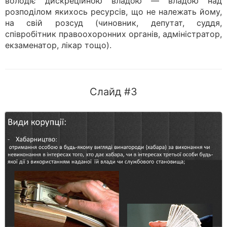
володіє дискреційною владою — владою над
розподілом якихось ресурсів, що не належать йому,
на свій розсуд (чиновник, депутат, суддя,
співробітник правоохоронних органів, адміністратор,
екзаменатор, лікар тощо).
Слайд #3