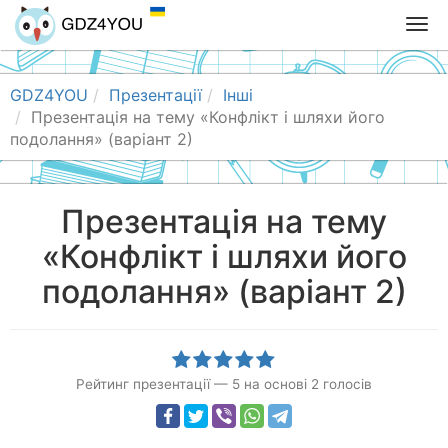
T
o
g
g
GDZ4YOU
Презентації
Інші
l
Презентація на тему «Конфлікт і шляхи його
e
подолання» (варіант 2)
n
a
v
Презентація на тему
i
«Конфлікт і шляхи його
g
a
подолання» (варіант 2)
t
i
o
n
Рейтинг презентації
—
5
на основі
2
голосів