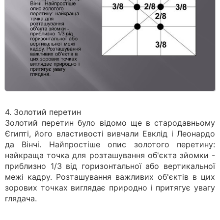
4. Золотий перетин
Золотий перетин було відомо ще в стародавньому
Єгипті, його властивості вивчали Евклід і Леонардо
да Вінчі. Найпростіше опис золотого перетину:
найкраща точка для розташування об'єкта зйомки -
приблизно 1/3 від горизонтальної або вертикальної
межі кадру. Розташування важливих об'єктів в цих
зорових точках виглядає природно і притягує увагу
глядача.