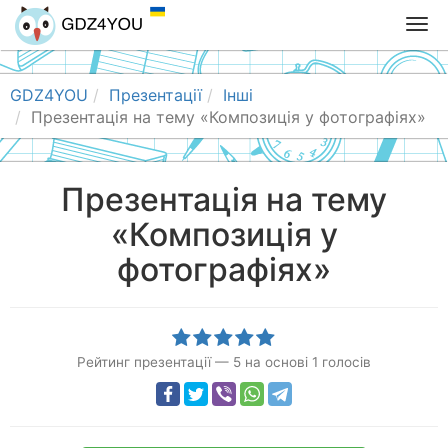
T
o
g
g
GDZ4YOU
Презентації
Інші
l
Презентація на тему «Композиція у фотографіях»
e
n
a
Презентація на тему
v
«Композиція у
i
g
фотографіях»
a
t
i
o
n
Рейтинг презентації
—
5
на основі
1
голосів