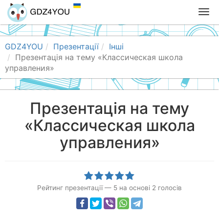
T
o
g
g
GDZ4YOU
Презентації
Інші
l
Презентація на тему «Классическая школа
e
управления»
n
a
v
Презентація на тему
i
«Классическая школа
g
a
управления»
t
i
o
n
Рейтинг презентації
—
5
на основі
2
голосів