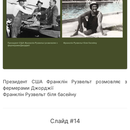
Президент США Франклін Рузвельт розмовляє з
фермерами Джорджії
Франклін Рузвельт біля басейну
Слайд #14