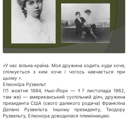
«У нас вільна країна. Моя дружина ходить куди хоче,
спілкується з ким хоче і чогось навчається при
цьому ».
Елеоно́ра Ру́звельт
(11 жовтня 1884, Нью-Йорк — †7 листопада 1962,
там же) — американський суспільний діяч, дружина
президента США (свого далекого родича) Франкліна
Делано Рузвельта. Іншому президенту, Теодору
Рузвельту, Елеонора доводилася племінницею.