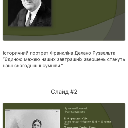
Історичний портрет Франкліна Делано Рузвельта
“Єдиною межею наших завтрашніх звершень стануть
наші сьогоднішні сумніви.”
Слайд #2