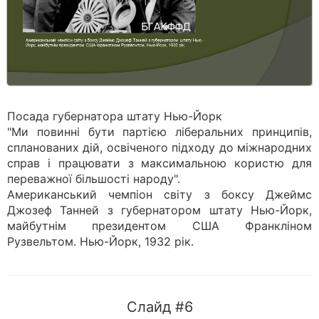
Посада губернатора штату Нью-Йорк
"Ми повинні бути партією ліберальних принципів,
спланованих дій, освіченого підходу до міжнародних
справ і працювати з максимальною користю для
переважної більшості народу".
Американський чемпіон світу з боксу Джеймс
Джозеф Танней з губернатором штату Нью-Йорк,
майбутнім президентом США Франкліном
Рузвельтом. Нью-Йорк, 1932 рік.
Слайд #6