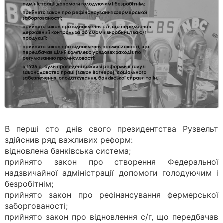
В перші сто днів свого президентства Рузвельт
здійснив ряд важливих реформ:
відновлена банківська система;
прийнято закон про створення Федеральної
надзвичайної адміністрації допомоги голодуючим і
безробітнім;
прийнято закон про рефінансування фермерської
заборгованості;
прийнято закон про відновлення с/г, що передбачав