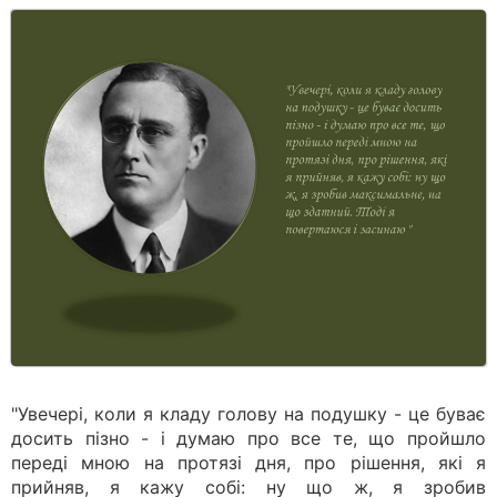
"Увечері, коли я кладу голову на подушку - це буває
досить пізно - і думаю про все те, що пройшло
переді мною на протязі дня, про рішення, які я
прийняв, я кажу собі: ну що ж, я зробив