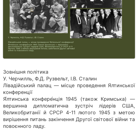
Зовнішня політика
У. Черчилль, Ф.Д. Рузвельт, І.В. Сталин
Лівадійський палац — місце проведення Ялтинської
конференції
Я́лтинська конфере́нція 1945 (також Кримська) —
вершинна дипломатична зустріч лідерів США,
Великобританії й СРСР 4-11 лютого 1945 з метою
вирішення питань закінчення Другої світової війни та
повоєнного ладу.