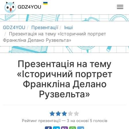
T
o
g
g
GDZ4YOU
Презентації
Інші
l
Презентація на тему «Історичний портрет
e
Франкліна Делано Рузвельта»
n
a
v
Презентація на тему
i
«Історичний портрет
g
a
Франкліна Делано
t
i
Рузвельта»
o
n
Рейтинг презентації
—
3
на основі
5
голосів