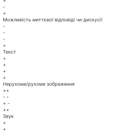
+
-
+
Можливість миттєвої відповіді чи дискусії
-
-
-
+
Текст
+
+
+
+
Нерухоме/рухоме зображення
++
- -
+ -
++
Звук
+
+