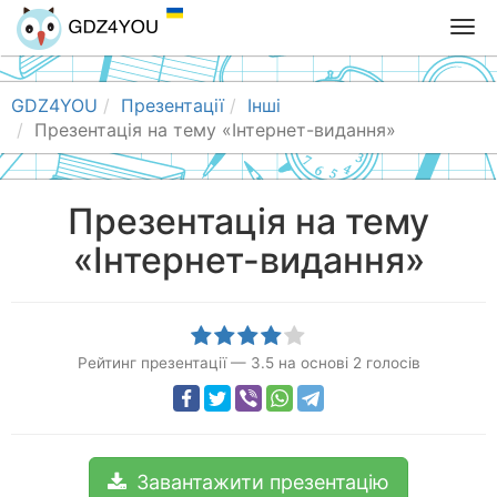
T
o
g
g
GDZ4YOU
Презентації
Інші
l
Презентація на тему «Інтернет-видання»
e
n
a
Презентація на тему
v
«Інтернет-видання»
i
g
a
t
i
Рейтинг презентації
—
3.5
на основі
2
голосів
o
n
Завантажити презентацію