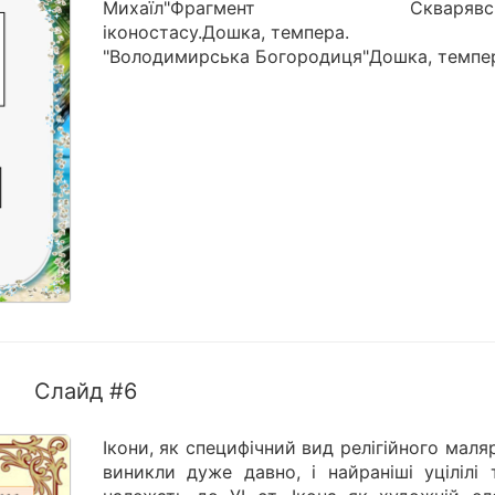
Михаїл"Фрагмент Скварявсь
іконостасу.Дошка, темпера.
"Володимирська Богородиця"Дошка, темпе
Слайд #6
Ікони, як специфічний вид релігійного маля
виникли дуже давно, і найраніші уцілілі 