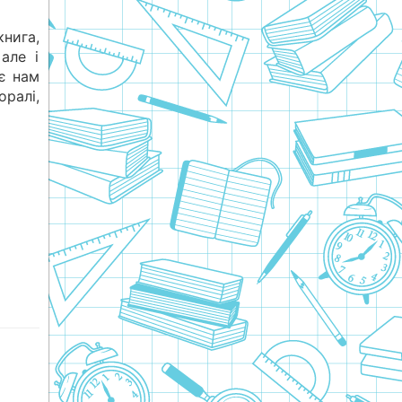
книга,
але і
ає нам
оралі,