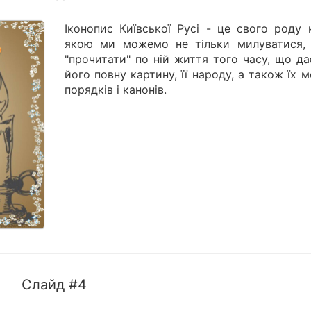
Іконопис Київської Русі - це свого роду 
якою ми можемо не тільки милуватися, 
"прочитати" по ній життя того часу, що д
його повну картину, її народу, а також їх м
порядків і канонів.
Слайд #4