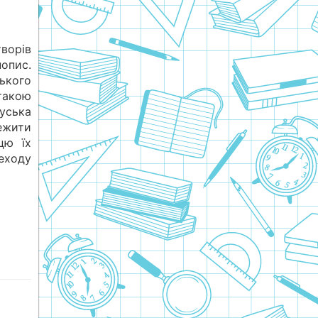
творів
пис.
ького
такою
уська
тежити
цю їх
еходу