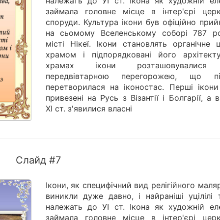
належать до УІ ст. Ікона як художній ел
займала головне місце в інтер'єрі церк
споруди. Культура ікони був офіційно при
на сьомому Вселенському соборі 787 р
місті Нікеї. Ікони становлять органічне 
храмом і підпорядковані його архітекту
храмах ікони розташовувалися
передвівтарною перегорожею, що пі
перетворилася на іконостас. Перші ікони
привезені на Русь з Візантії і Болгарії, а в
XI ст. з'явилися власні
Слайд #7
Ікони, як специфічний вид релігійного маля
виникли дуже давно, і найраніші уцілілі 
належать до УІ ст. Ікона як художній ел
займала головне місце в інтер'єрі церк