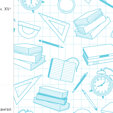
н. XV-
нгел