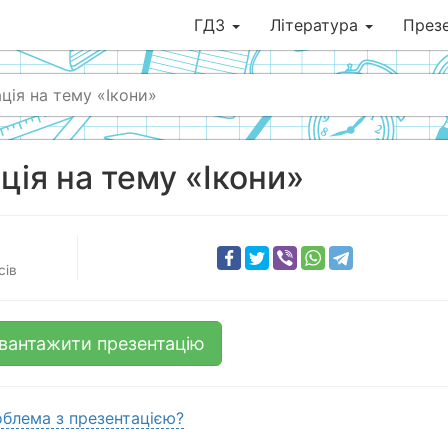
ГДЗ
Література
Презе
ція на тему «Ікони»
ція на тему «Ікони»
сів
вантажити презентацію
блема з презентацією?