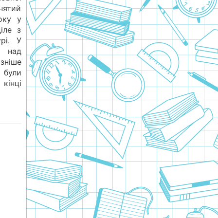
йнятий
оку у
ціле з
рі. У
 над
зніше
 були
 кінці