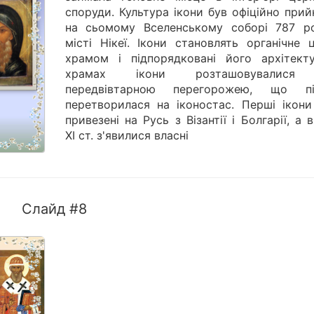
споруди. Культура ікони був офіційно при
на сьомому Вселенському соборі 787 р
місті Нікеї. Ікони становлять органічне 
храмом і підпорядковані його архітекту
храмах ікони розташовувалися
передвівтарною перегорожею, що пі
перетворилася на іконостас. Перші ікони
привезені на Русь з Візантії і Болгарії, а в
XI ст. з'явилися власні
Слайд #8