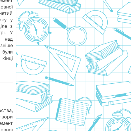
емент
овної
йнятий
оку у
ціле з
рі. У
 над
зніше
 були
 кінці
рства,
твори
емент
овної