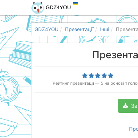
GDZ4YOU
Презентації
Інші
Презента
Презента
Рейтинг презентації
—
5
на основі
1
голо
За
Про