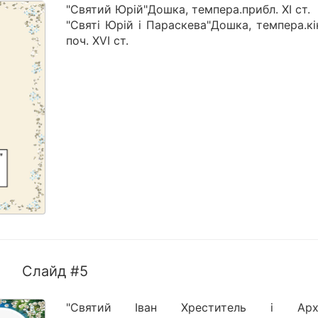
"Святий Юрій"Дошка, темпера.прибл. XI ст.
"Святі Юрій і Параскева"Дошка, темпера.кі
поч. XVI ст.
Слайд #5
"Святий Іван Хреститель і Арха