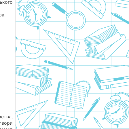
кого
ра.
рства,
твори