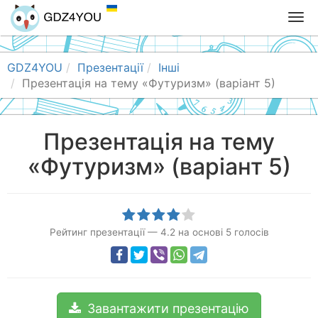
T
o
g
g
GDZ4YOU
Презентації
Інші
l
Презентація на тему «Футуризм» (варіант 5)
e
n
a
Презентація на тему
v
«Футуризм» (варіант 5)
i
g
a
t
i
Рейтинг презентації
—
4.2
на основі
5
голосів
o
n
Завантажити презентацію