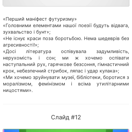
«Перший маніфест футуризму»
«Головними елементами нашої поезії будуть відвага,
зухвальство і бунт»;
«Не існує краси поза боротьбою. Нема шедеврів без
агресивності!»;
«Досі література оспівувала задумливість,
нерухомість і сон; ми ж хочемо оспівати
наступальний рух, гарячкове безсоння, гімнастичний
крок, небезпечний стрибок, ляпас і удар кулака»;
«Ми хочемо зруйнувати музеї, бібліотеки, боротися з
моралізмом, фемінізмом і всіма утилітарними
ницостями».
Слайд #12