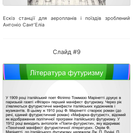
Ескіз станції для аеропланів і поїздів зроблений
Антоніо Сант'Еліа
Слайд #9