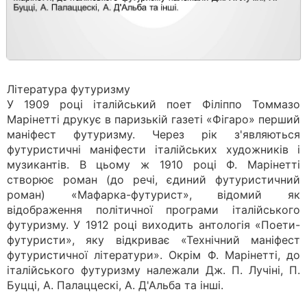
Література футуризму
У 1909 році італійський поет Філіппо Томмазо
Марінетті друкує в паризькій газеті «Фігаро» перший
маніфест футуризму. Через рік з'являються
футуристичні маніфести італійських художників і
музикантів. В цьому ж 1910 році Ф. Марінетті
створює роман (до речі, єдиний футуристичний
роман) «Мафарка-футурист», відомий як
відображення політичної програми італійського
футуризму. У 1912 році виходить антологія «Поети-
футуристи», яку відкриває «Технічний маніфест
футуристичної літератури». Окрім Ф. Марінетті, до
італійського футуризму належали Дж. П. Лучіні, П.
Буцці, А. Палаццескі, А. Д'Альба та інші.