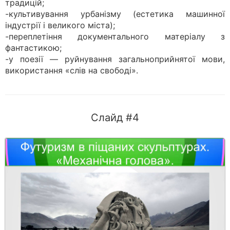
традицій;
-культивування урбанізму (естетика машинної
індустрії і великого міста);
-переплетіння документального матеріалу з
фантастикою;
-у поезії — руйнування загальноприйнятої мови,
використання «слів на свободі».
Слайд #4