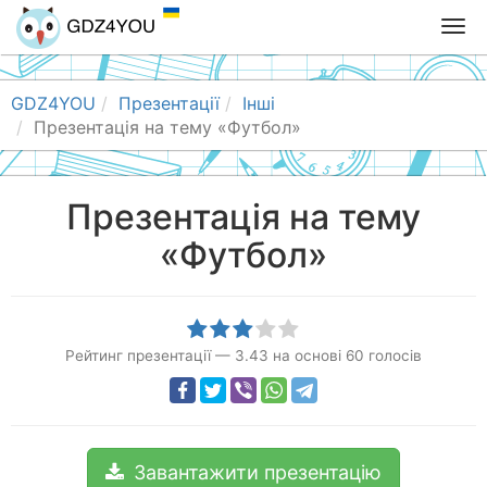
T
o
g
g
GDZ4YOU
Презентації
Інші
l
Презентація на тему «Футбол»
e
n
a
Презентація на тему
v
«Футбол»
i
g
a
t
i
Рейтинг презентації
—
3.43
на основі
60
голосів
o
n
Завантажити презентацію