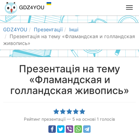
T
o
g
g
GDZ4YOU
Презентації
Інші
l
Презентація на тему «Фламандская и голландская
e
живопись»
n
a
v
Презентація на тему
i
«Фламандская и
g
a
голландская живопись»
t
i
o
n
Рейтинг презентації
—
5
на основі
1
голосів